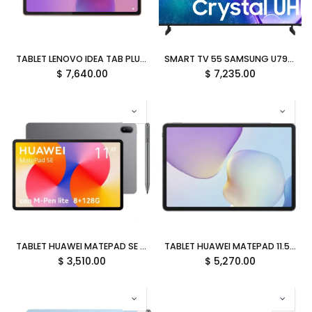
TABLET LENOVO IDEA TAB PLUS 12.1 8GB 256GB MEDIATEK DIMENSITY 6400 ANDROID 15 INC LAPIZ FOLIO KEYBOARD ROSA TB361FU ZAG70855MX GARANTIA CON FABRICANTE
SMART TV 55 SAMSUNG U7900F 60HZ UHD 4K TIZEN UN55U7900FFXZA 12M DE GARANTIA
$
7,640.00
$
7,235.00
TABLET HUAWEI MATEPAD SE 11 8GB 128GB OCTA CORE HISILICON KIRIN 710A HARMONYOS 2.0 INC LAPIZ GRIS AGS6-W09 53014GYU GARANTIA CON FABRICANTE
TABLET HUAWEI MATEPAD 11.5 8GB 256GB OCTA CORE KIRIN T82B HARMONYOS EDICION PAPERMATTE GRIS TXZ-W09 53014KKR GARANTIA CON FABRICANTE
$
3,510.00
$
5,270.00