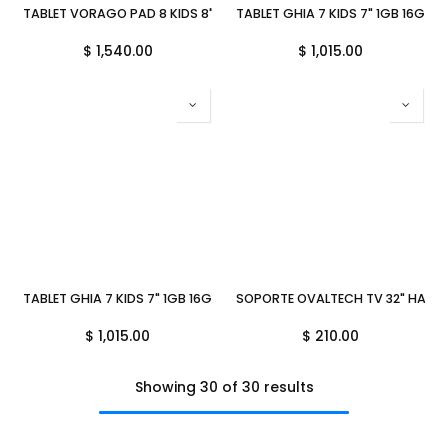
TABLET VORAGO PAD 8 KIDS 8" 4GB 64GB ANDROID 13, QUADCORE 2
TABLET GHIA 7 KIDS 7" 1GB 16GB
$
1,540.00
$
1,015.00
TABLET GHIA 7 KIDS 7" 1GB 16GB AZUL 2500MAH NOTGHIA-286 3M D
SOPORTE OVALTECH TV 32" HASTA
$
1,015.00
$
210.00
Showing 30 of 30 results