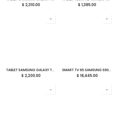
$
2,310.00
$
1,385.00
TABLET SAMSUNG GALAXY TAB A11 8.7 4GB 64GB OCTA CORE 2.2 GHZ ANDROID 15 GRIS SM-X133NZAAL06 GARANTIA CON FABRICANTE
SMART TV 65 SAMSUNG S90DD 1MS 120HZ UHD 4K OLED TIZEN QN65S90DDFXZA GARANTIA CON FABRICANTE
$
2,200.00
$
18,445.00