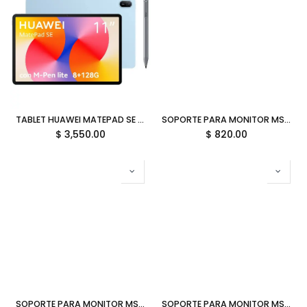
TABLET HUAWEI MATEPAD SE 11 8GB 128GB OCTA CORE HISILICON KIRIN 710A HARMONYOS INC LAPIZ AZUL AGS6-W09 53014GYW GARANTIA CON FABRICANTE
SOPORTE PARA MONITOR MSI 2MONITORES VESA 10KG HASTA 32 PULGADAS MAG MT101DG 06M DE GARANTIA
$
3,550.00
$
820.00
SOPORTE PARA MONITOR MSI 2MONITORES VESA 20KG HASTA 45 PULGADAS BLANCO MAG MT201DW 06M DE GARANTIA
SOPORTE PARA MONITOR MSI 1MONITOR VESA 10KG HASTA 32 PULGADAS MAG MT101G 06M DE GARANTIA