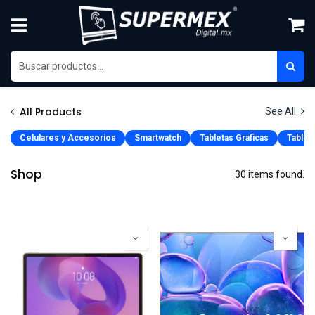
Skip to Content
All Products
See All
Celulares y Accesorios
Smartwatch
Tabletas Graficas
Tablet
Shop
30 items found.