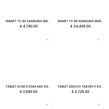
SMART TV 40 SAMSUNG 8MS 60HZ FULL HD VA TIZEN WIFI ETHERNET LH40BEFMVGFXZX GARANTIA CON FABRICANTE
SMART TV 98 SAMSUNG 8MS 120HZ UHD VA ALEXA WIFI USB-A BLUETOOTH LH98BEDHVGFXZX GARANTIA CON FABRICANTE
$
4,780.00
$
34,465.00
TABLET ACER ICONIA M10 4GB 64GB MEDIATEK MT8183 ANDROID 12 GRIS NT.LFTAL.002 GARANTIA CON FABRICANTE
TABLET LENOVO TAB M11 11 4GB LPDDR4 128GB MEDIATEK HELIO G88 ANDROID 13 INC 4G LTE /LAPIZ/FOLIO CASE VERDE ZADB0359MX GARANTIA CON FABRICANTE
$
2,580.00
$
3,725.00