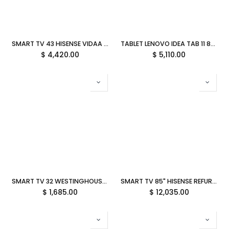
SMART TV 43 HISENSE VIDAA U9 60HZ FULL HD 43A45NV GARANTIA CON FABRICANTE
TABLET LENOVO IDEA TAB 11 8GB 128GB MEDIATEK DIMENSITY 6300 ANDROID 15 INC LAPIZ/FOLIO KEYBOARD GRIS TB336FU ZAFR0211MX GARANTIA CON FABRICANTE
$
4,420.00
$
5,110.00
SMART TV 32 WESTINGHOUSE XUMO 60HZ HD WIFI BLUETOOTH HDMI WX32HX2800 12M DE GARANTIA
SMART TV 85" HISENSE REFURBISHED 85R6E4 CLASS R6 60HZ UHD LED WIFI BLUETOOTH HDMI 12M DE GARANTIA
$
1,685.00
$
12,035.00