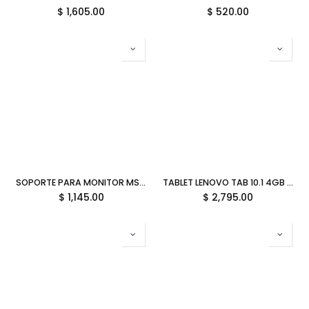
$
1,605.00
$
520.00
SOPORTE PARA MONITOR MSI 1MONITOR VESA 20KG HASTA 49 PULGADAS BLANCO MAG MT201W 06M DE GARANTIA
TABLET LENOVO TAB 10.1 4GB 64GB MEDIATEK HELIO G85 ANDROID 14 INC CASE/LAPIZ GRIS TB311FU ZAEH0120MX GARANTIA CON FABRICANTE
$
1,145.00
$
2,795.00