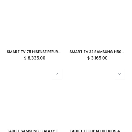
SMART TV 75 HISENSE REFURBISHED 75H5QBR CLASS H5Q 165HZ UHD QLED WIFI BLUETOOTH HDMI 12M DE GARANTIA
SMART TV 32 SAMSUNG H5000 9.5MS 60HZ HD TIZEN LS32H5000FFXZX GARANTIA CON FABRICANTE
$
8,335.00
$
3,165.00
TABLET SAMSUNG GALAXY TAB A11 8.7" 4GB 64GB OCTA CORE 2.2 GHZ ANDROID 15 PLATA SM-X133NZSAL06 GARANTIA CON FABRICANTE
TABLET TECHPAD 10.1 KIDS 4GB 64GB ROJO ALLWINNER A333 ANDROID 15 TECH PAD KIDS PRO 11M DE GARANTIA