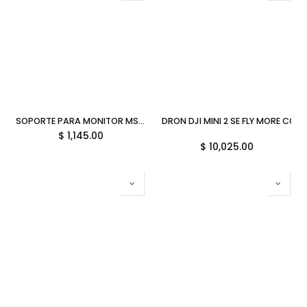
SOPORTE PARA MONITOR MSI 1MONITOR VESA 20KG HASTA 49PULGADAS MAG MT201 06M DE GARANTIA
DRON DJI MINI 2 SE FLY MORE C
$
1,145.00
$
10,025.00