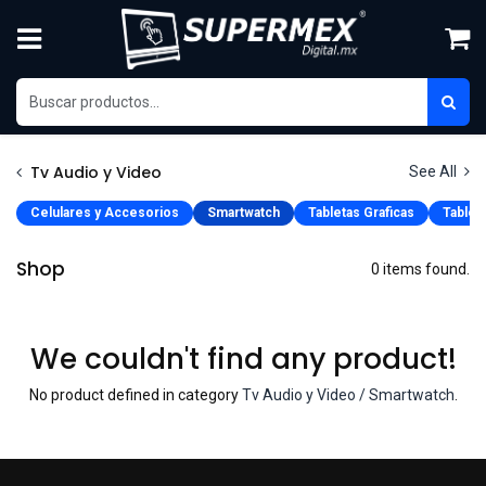
Skip to Content
Tv Audio y Video
See All
Celulares y Accesorios
Smartwatch
Tabletas Graficas
Tablet
Shop
0 items found.
We couldn't find any product!
No product defined in category
Tv Audio y Video / Smartwatch
.