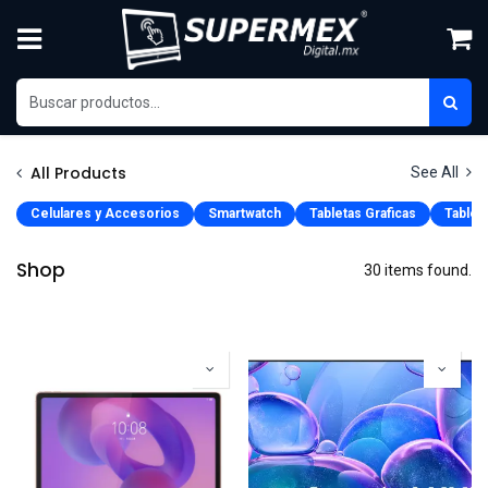
Skip to Content
All Products
See All
Celulares y Accesorios
Smartwatch
Tabletas Graficas
Tablet
Shop
30 items found.