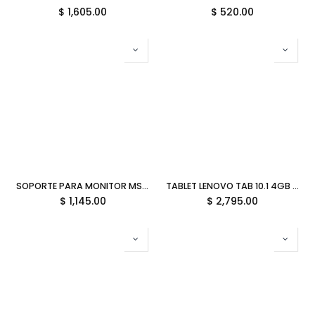
$
1,605.00
$
520.00
SOPORTE PARA MONITOR MSI 1MONITOR VESA 20KG HASTA 49 PULGADAS BLANCO MAG MT201W 06M DE GARANTIA
TABLET LENOVO TAB 10.1 4GB 64GB MEDIATEK HELIO G85 ANDROID 14 INC CASE/LAPIZ GRIS TB311FU ZAEH0120MX GARANTIA CON FABRICANTE
$
1,145.00
$
2,795.00