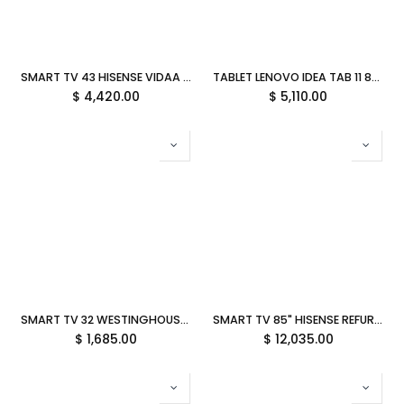
SMART TV 43 HISENSE VIDAA U9 60HZ FULL HD 43A45NV GARANTIA CON FABRICANTE
TABLET LENOVO IDEA TAB 11 8GB 128GB MEDIATEK DIMENSITY 6300 ANDROID 15 INC LAPIZ/FOLIO KEYBOARD GRIS TB336FU ZAFR0211MX GARANTIA CON FABRICANTE
$
4,420.00
$
5,110.00
SMART TV 32 WESTINGHOUSE XUMO 60HZ HD WIFI BLUETOOTH HDMI WX32HX2800 12M DE GARANTIA
SMART TV 85" HISENSE REFURBISHED 85R6E4 CLASS R6 60HZ UHD LED WIFI BLUETOOTH HDMI 12M DE GARANTIA
$
1,685.00
$
12,035.00