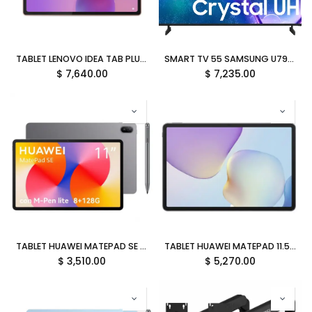
TABLET LENOVO IDEA TAB PLUS 12.1 8GB 256GB MEDIATEK DIMENSITY 6400 ANDROID 15 INC LAPIZ FOLIO KEYBOARD ROSA TB361FU ZAG70855MX GARANTIA CON FABRICANTE
SMART TV 55 SAMSUNG U7900F 60HZ UHD 4K TIZEN UN55U7900FFXZA 12M DE GARANTIA
$
7,640.00
$
7,235.00
TABLET HUAWEI MATEPAD SE 11 8GB 128GB OCTA CORE HISILICON KIRIN 710A HARMONYOS 2.0 INC LAPIZ GRIS AGS6-W09 53014GYU GARANTIA CON FABRICANTE
TABLET HUAWEI MATEPAD 11.5 8GB 256GB OCTA CORE KIRIN T82B HARMONYOS EDICION PAPERMATTE GRIS TXZ-W09 53014KKR GARANTIA CON FABRICANTE
$
3,510.00
$
5,270.00