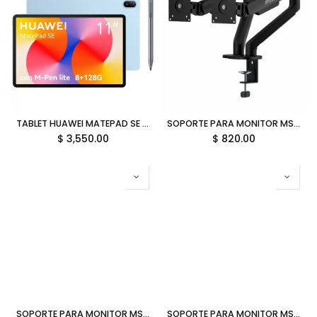
TABLET HUAWEI MATEPAD SE 11 8GB 128GB OCTA CORE HISILICON KIRIN 710A HARMONYOS INC LAPIZ AZUL AGS6-W09 53014GYW GARANTIA CON FABRICANTE
SOPORTE PARA MONITOR MSI 2MONITORES VESA 10KG HASTA 32 PULGADAS MAG MT101DG 06M DE GARANTIA
$
3,550.00
$
820.00
SOPORTE PARA MONITOR MSI 2MONITORES VESA 20KG HASTA 45 PULGADAS BLANCO MAG MT201DW 06M DE GARANTIA
SOPORTE PARA MONITOR MSI 1MONITOR VESA 10KG HASTA 32 PULGADAS MAG MT101G 06M DE GARANTIA