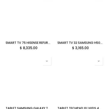
SMART TV 75 HISENSE REFURBISHED 75H5QBR CLASS H5Q 165HZ UHD QLED WIFI BLUETOOTH HDMI 12M DE GARANTIA
SMART TV 32 SAMSUNG H5000 9.5MS 60HZ HD TIZEN LS32H5000FFXZX GARANTIA CON FABRICANTE
$
8,335.00
$
3,165.00
TABLET SAMSUNG GALAXY TAB A11 8.7" 4GB 64GB OCTA CORE 2.2 GHZ ANDROID 15 PLATA SM-X133NZSAL06 GARANTIA CON FABRICANTE
TABLET TECHPAD 10.1 KIDS 4GB 64GB ROJO ALLWINNER A333 ANDROID 15 TECH PAD KIDS PRO 11M DE GARANTIA