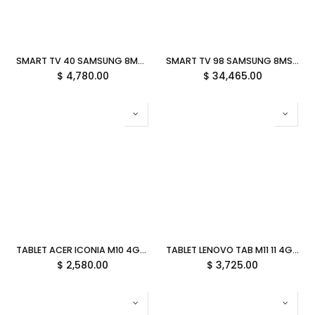
SMART TV 40 SAMSUNG 8MS 60HZ FULL HD VA TIZEN WIFI ETHERNET LH40BEFMVGFXZX GARANTIA CON FABRICANTE
SMART TV 98 SAMSUNG 8MS 120HZ UHD VA ALEXA WIFI USB-A BLUETOOTH LH98BEDHVGFXZX GARANTIA CON FABRICANTE
$
4,780.00
$
34,465.00
TABLET ACER ICONIA M10 4GB 64GB MEDIATEK MT8183 ANDROID 12 GRIS NT.LFTAL.002 GARANTIA CON FABRICANTE
TABLET LENOVO TAB M11 11 4GB LPDDR4 128GB MEDIATEK HELIO G88 ANDROID 13 INC 4G LTE /LAPIZ/FOLIO CASE VERDE ZADB0359MX GARANTIA CON FABRICANTE
$
2,580.00
$
3,725.00