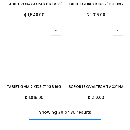
TABLET VORAGO PAD 8 KIDS 8" 4GB 64GB ANDROID 13, QUADCORE 2
TABLET GHIA 7 KIDS 7" 1GB 16GB
$
1,540.00
$
1,015.00
TABLET GHIA 7 KIDS 7" 1GB 16GB AZUL 2500MAH NOTGHIA-286 3M D
SOPORTE OVALTECH TV 32" HASTA
$
1,015.00
$
210.00
Showing 30 of 30 results