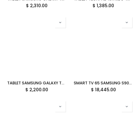
$
2,310.00
$
1,385.00
TABLET SAMSUNG GALAXY TAB A11 8.7 4GB 64GB OCTA CORE 2.2 GHZ ANDROID 15 GRIS SM-X133NZAAL06 GARANTIA CON FABRICANTE
SMART TV 65 SAMSUNG S90DD 1MS 120HZ UHD 4K OLED TIZEN QN65S90DDFXZA GARANTIA CON FABRICANTE
$
2,200.00
$
18,445.00