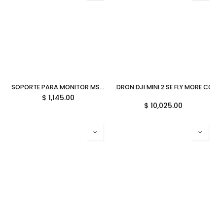
SOPORTE PARA MONITOR MSI 1MONITOR VESA 20KG HASTA 49PULGADAS MAG MT201 06M DE GARANTIA
DRON DJI MINI 2 SE FLY MORE C
$
1,145.00
$
10,025.00