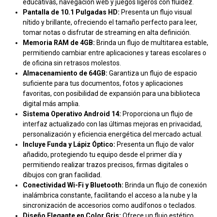
educativas, navegación web y juegos ligeros con fluidez.
Pantalla de 10.1 Pulgadas HD:
Presenta un flujo visual
nítido y brillante, ofreciendo el tamaño perfecto para leer,
tomar notas o disfrutar de streaming en alta definición.
Memoria RAM de 4GB:
Brinda un flujo de multitarea estable,
permitiendo cambiar entre aplicaciones y tareas escolares o
de oficina sin retrasos molestos.
Almacenamiento de 64GB:
Garantiza un flujo de espacio
suficiente para tus documentos, fotos y aplicaciones
favoritas, con posibilidad de expansión para una biblioteca
digital más amplia.
Sistema Operativo Android 14:
Proporciona un flujo de
interfaz actualizado con las últimas mejoras en privacidad,
personalización y eficiencia energética del mercado actual.
Incluye Funda y Lápiz Óptico:
Presenta un flujo de valor
añadido, protegiendo tu equipo desde el primer día y
permitiendo realizar trazos precisos, firmas digitales o
dibujos con gran facilidad.
Conectividad Wi-Fi y Bluetooth:
Brinda un flujo de conexión
inalámbrica constante, facilitando el acceso a la nube y la
sincronización de accesorios como audífonos o teclados.
Diseño Elegante en Color Gris:
Ofrece un flujo estético