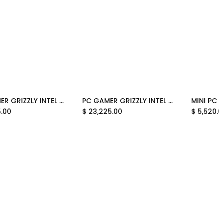
PC GAMER GRIZZLY INTEL CORE I9 12900 RTX5070 32GB M.2 2TB WIFI BT PG-INTEL089 UN AÑO DE GARANTIA
PC GAMER GRIZZLY INTEL CORE I5 12600KF RTX5060 32GB M.2 1TB WIFI BT PG-INTEL090 12M DE GARANTIA
5.00
$
23,225.00
$
5,520