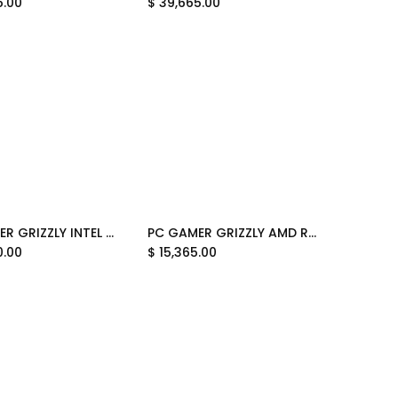
5.00
$
39,665.00
PC GAMER GRIZZLY INTEL CORE I7 12700KF 5.0GHZ RTX5060 32GB NVME 2TB WIFI BT PG-INTEL093 12 MESES DE GARANTIA
PC GAMER GRIZZLY AMD RYZEN 5 8600G 4.3GHZ 32GB M.2 1TB WIFI BT PG-AMD096 13 MESES DE GARANTIA
Add to Cart
Add to Cart
0.00
$
15,365.00