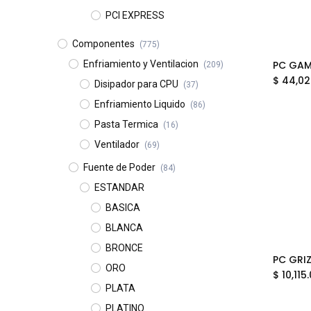
PCI EXPRESS
Componentes
(775)
Enfriamiento y Ventilacion
(209)
$
44,02
Disipador para CPU
(37)
Enfriamiento Liquido
(86)
Pasta Termica
(16)
Ventilador
(69)
Fuente de Poder
(84)
ESTANDAR
BASICA
BLANCA
BRONCE
ORO
$
10,115
PLATA
PLATINO