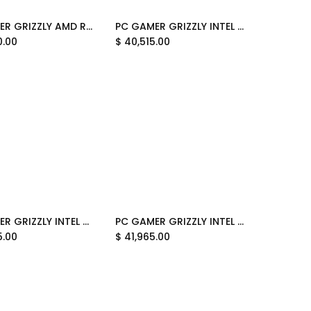
 2TB WIFI BT PG-AMD089 UN AÑO DE GARANTIA
PC GAMER GRIZZLY AMD RYZEN 9 7900 3.7GHZ RTX5070 64GB NV3 2TB WIFI BT PCG-AMD080 12M DE GARANTIA
PC GAMER GRIZZLY INTEL CORE ULTRA 7 265F 5.30GHZ RTX5070 32GB NV3 1 TB WIFI BT DISPONIBLE EN BLANCO Y NEGRO PG-INTEL088 12M DE GARANTIA
Add to Cart
0.00
$
40,515.00
PC GAMER GRIZZLY INTEL CORE I7 12700F 4.9GHZ RTX5060 32GB M.2 2TB WIFI BT PG-INTEL085 12M DE GARANTIA
PC GAMER GRIZZLY INTEL CORE I7 14700F 5.4GHZ RTX5070 32GB M.2 2TB WIFI BT PG-INTEL084 12M DE GARANTIA
Add to Cart
Add to Cart
5.00
$
41,965.00