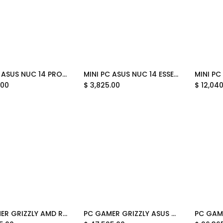
MINI PC ASUS NUC 14 PRO INTEL CORE 5U 125H 4.5GHZ RNUC14RVHU500001I SOPORTA 96GB DDR5 HDMI BAREBONE 12M DE GARANTIA
MINI PC ASUS NUC 14 ESSENTIAL N150 3.6GHZ RNUC14MNK1500001 SOPORTA 16GB DDR5 HDMI BAREBONE 12M DE GARANTIA
Add to Cart
Add to Cart
.00
$
3,825.00
$
12,04
PC GAMER GRIZZLY AMD RYZEN 7 9850X3D 4.7GHZ RX9070XT 32GB M.2 2TB WIFI BT PG-AMD101 12 MESES DE GARANTIA
PC GAMER GRIZZLY ASUS EDITION INTEL ULTRA 7265 5.3GHZ RTX5070 32GB M.2 2TB WIFI BT PG-INTEL094 12 MESES DE GARANTIA
Add to Cart
Add to Cart