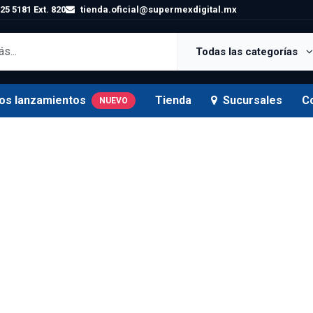
25 5181 Ext. 820
tienda.oficial@supermexdigital.mx
Todas las categorías
os lanzamientos
Tienda
Sucursales
C
NUEVO