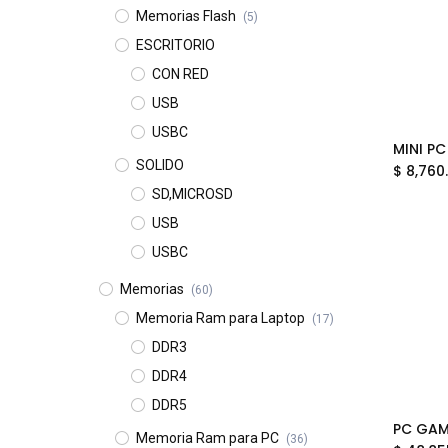
Memorias Flash
(5)
ESCRITORIO
CON RED
USB
USBC
SOLIDO
$
8,760
SD,MICROSD
USB
USBC
Memorias
(60)
Memoria Ram para Laptop
(17)
DDR3
DDR4
DDR5
Memoria Ram para PC
(36)