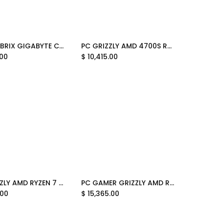
MINI PC BRIX GIGABYTE CELERON 4105 BAREBONE GB-BMCE-4500C 12M DE GARANTIA
PC GRIZZLY AMD 4700S RADEON 550 16GB SSD 480GB MONITOR 22 KIT TECLADO Y MOUSE WIFI PG-AMD095 12 MESES DE GARANTIA
Add to Cart
Add to Cart
.00
$
10,415.00
PC GRIZZLY AMD RYZEN 7 5700G 32GB M.2 1TB MONITOR 22 KIT 2 EN 1 WIFI BT PG-AMD092 12M DE GARANTIA
PC GAMER GRIZZLY AMD RYZEN 7 5700G RAM 32 GB SSD M.2 1 TB WIFI BT PCG-AMD091 UN AÑO DE GARANTIA
Add to Cart
Add to Cart
.00
$
15,365.00