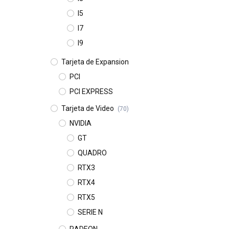
I5
I7
I9
Tarjeta de Expansion
PCI
PCI EXPRESS
Tarjeta de Video
(70)
NVIDIA
GT
QUADRO
RTX3
RTX4
RTX5
SERIE N