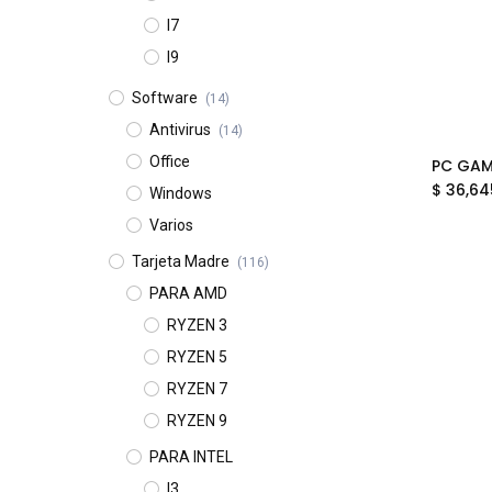
I7
I9
Software
(14)
Antivirus
(14)
Office
$
36,64
Windows
Varios
Tarjeta Madre
(116)
PARA AMD
RYZEN 3
RYZEN 5
RYZEN 7
RYZEN 9
PARA INTEL
I3