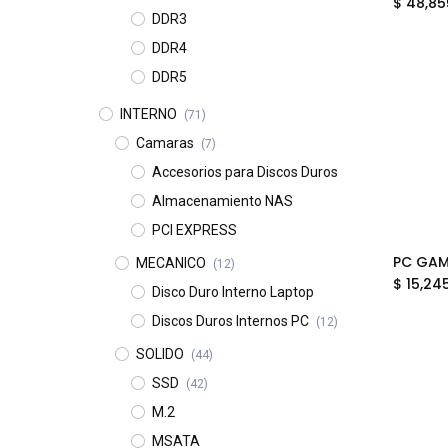
$
48,85
DDR3
DDR4
DDR5
INTERNO
(71)
Camaras
(7)
Accesorios para Discos Duros
Almacenamiento NAS
PCI EXPRESS
MECANICO
(12)
$
15,24
Disco Duro Interno Laptop
Discos Duros Internos PC
(12)
SOLIDO
(44)
SSD
(42)
M.2
MSATA