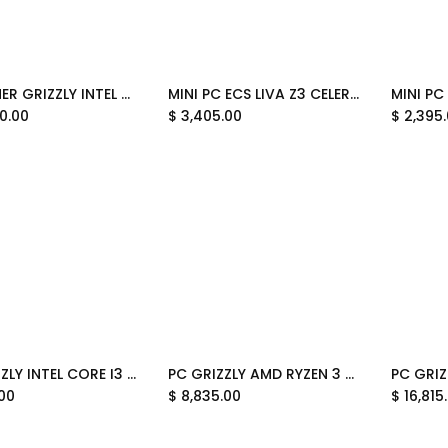
PC GAMER GRIZZLY INTEL CORE I9 14900KF 5.8GHZ RTX5070 32GB M.2 2TB WIFI BT PG-INTEL092 12 MESE DE GARANTIA
MINI PC ECS LIVA Z3 CELERON N5100 4GB 128GB M.2 HDMI MINIDP WIFI BLUETOOTH W11P 95-699-OA4049 12M DE GARANTIA
Add to Cart
0.00
$
3,405.00
$
2,395
PC GRIZZLY INTEL CORE I3 12100 4.3GHZ 16GB 480GB WIFI MONITOR 22 KIT TECLADO Y MOUSE PG-INTEL095 12M DE GARANTIA
PC GRIZZLY AMD RYZEN 3 3200G 16GB 480GB WIFI MONITOR 22 KIT 2 EN 1 PC-AMD094 12M DE GARANTIA
Add to Cart
Add to Cart
.00
$
8,835.00
$
16,815