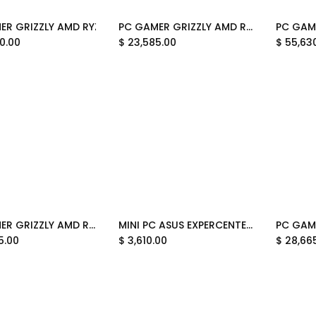
ER GRIZZLY AMD RYZEN 7 7700X 4.5 GHZ RTX5070TI 32GB NV3
PC GAMER GRIZZLY AMD RYZEN 5 5500X 3D 3.0GHZ RTX5050 32GB NV3 1TB WIFI BT PCG-AMD081 12M DE GARANTIA
Add to Cart
Add to Cart
0.00
$
23,585.00
$
55,63
PC GAMER GRIZZLY AMD RYZEN 7 8700G 4.2GHZ 32GB NMVE 1TB MONITOR 27 KIT TECLADO Y MOUSE WIFI BT PG-AMD074 12M DE GARANTIA
MINI PC ASUS EXPERCENTER N100 3.4GHZ PN42-BBFN1000X1FC SOPORTA 16GB SODDR4 HDMI DP BAREBONE 12M DE GARANTIA
Add to Cart
Add to Cart
5.00
$
3,610.00
$
28,66