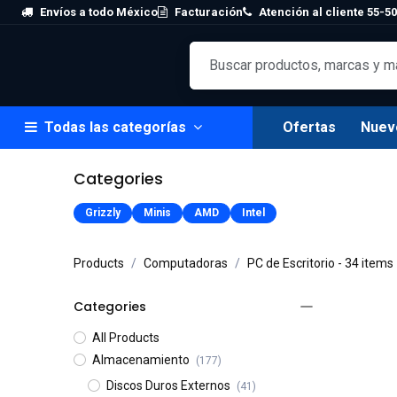
Skip to Content
Envíos a todo México
Facturación
Atención al cliente 55-50
Todas las categorías
Ofertas
Nuev
Categories
Grizzly
Minis
AMD
Intel
Products
Computadoras
PC de Escritorio
- 34 items
Categories
All Products
Almacenamiento
(177)
Discos Duros Externos
(41)