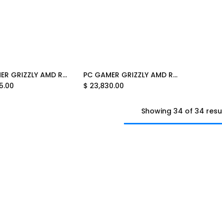
PC GAMER GRIZZLY AMD RYZEN 7 7700X 4.5GHZ RTX5060TI 32GB NV3 2TB WIFI BT PG-AMD066 12M DE GARANTIA
PC GAMER GRIZZLY AMD RYZEN 7 5800X 3.8GHZ RTX4060 32GB M.2 2TB WIFI BT PG-AMD064 12M DE GARANTIA
Add to Cart
Add to Cart
5.00
$
23,830.00
Showing 34 of 34 resu