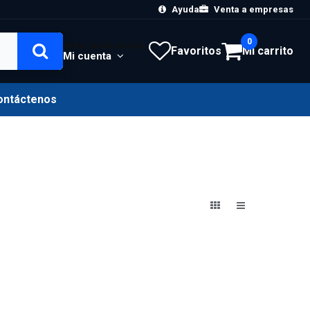
Ayuda
Venta a empresas
0
Hola, Inicia sesión
Favoritos
Mi carrito
Mi cuenta
ontáctenos