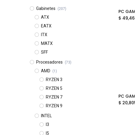
Gabinetes
(207)
PC GAM
ATX
$
49,46
EATX
ITX
MATX
SFF
Procesadores
(73)
AMD
(1)
RYZEN 3
RYZEN 5
RYZEN 7
$
20,80
RYZEN 9
INTEL
I3
I5