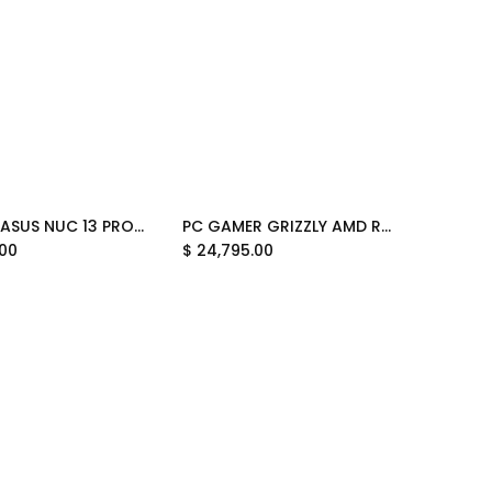
MINI PC ASUS NUC 13 PRO INTEL CORE I3-1315U 4.50GHZ RNUC13ANHI300001I SOPORTA 64GB DDR4 BAREBONE 90AR00C1-M00030 12M DE GARANTIA
PC GAMER GRIZZLY AMD RYZEN 7 5700X RTX5060 32GB SSD 1TB WIFI BT PG-AMD088 12 MESES DE GARANTIA
Add to Cart
.00
$
24,795.00