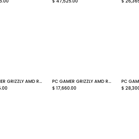
5.00
$
47,525.00
$
26,36
PC GAMER GRIZZLY AMD RYZEN 5 8500G 3.5GHZ 32GB M.2 1TB WIFI BT PG-AMD098 12 MESES DE GARANTIA
PC GAMER GRIZZLY AMD RYZEN 5 8500G 3.5GHZ 32GB M.2 1TB MONITOR 27" KIT TECLADO Y MOUSE WIFI BT PG-AMD097 12 MESES DE GARANTIA
Add to Cart
Add to Cart
5.00
$
17,660.00
$
28,30