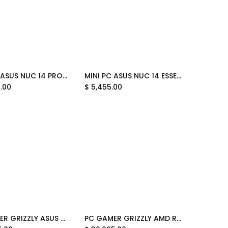
MINI PC ASUS NUC 14 PRO CORE 7U 155H 4.8 GHZ RNUC14RVHU70000UI SOPORTA 96GB DDR5 HDMI BAREBONE 12M DE GARANTIA
MINI PC ASUS NUC 14 ESSENTIAL CORE 3 N355 3.9 GHZ RNUC14MNK350000U SOPORTA 16GB DDR5 HDMI BAREBONE 12M DE GARANTIA
Add to Cart
Add to Cart
0.00
$
5,455.00
PC GAMER GRIZZLY ASUS EDITION AMD RYZEN 7 5700X 4.6GHZ RTX5060 32GB NVME 1TB WIFI BT PG-AMD100 12 MESES DE GARANTIA
PC GAMER GRIZZLY AMD RYZEN 7 7700 5.3GHZ RTX5070 32GB NVME 2TB WIFI BT PG-AMD099 12 MESES DE GARANTIA
Add to Cart
Add to Cart