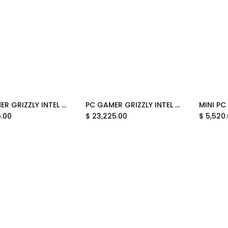
PC GAMER GRIZZLY INTEL CORE I9 12900 RTX5070 32GB M.2 2TB WIFI BT PG-INTEL089 UN AÑO DE GARANTIA
PC GAMER GRIZZLY INTEL CORE I5 12600KF RTX5060 32GB M.2 1TB WIFI BT PG-INTEL090 12M DE GARANTIA
5.00
$
23,225.00
$
5,520