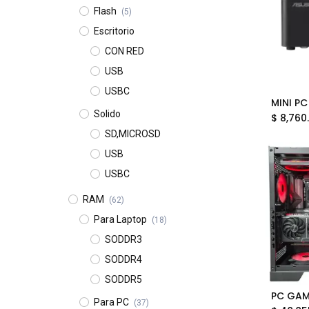
Flash
(5)
Escritorio
CON RED
USB
USBC
Solido
$
8,760
SD,MICROSD
USB
USBC
RAM
(62)
Para Laptop
(18)
SODDR3
SODDR4
SODDR5
Para PC
(37)