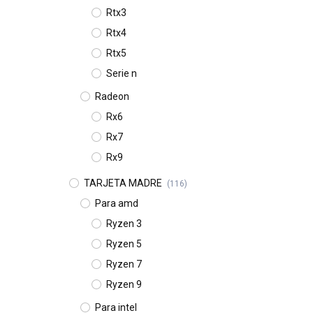
Rtx3
Rtx4
Rtx5
Serie n
Radeon
Rx6
Rx7
Rx9
TARJETA MADRE
(116)
Para amd
Ryzen 3
Ryzen 5
Ryzen 7
Ryzen 9
Para intel