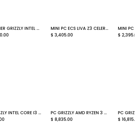
PC GAMER GRIZZLY INTEL CORE I9 14900KF 5.8GHZ RTX5070 32GB M.2 2TB WIFI BT PG-INTEL092 12 MESE DE GARANTIA
MINI PC ECS LIVA Z3 CELERON N5100 4GB 128GB M.2 HDMI MINIDP WIFI BLUETOOTH W11P 95-699-OA4049 12M DE GARANTIA
Add to Cart
0.00
$
3,405.00
$
2,395
PC GRIZZLY INTEL CORE I3 12100 4.3GHZ 16GB 480GB WIFI MONITOR 22 KIT TECLADO Y MOUSE PG-INTEL095 12M DE GARANTIA
PC GRIZZLY AMD RYZEN 3 3200G 16GB 480GB WIFI MONITOR 22 KIT 2 EN 1 PC-AMD094 12M DE GARANTIA
Add to Cart
Add to Cart
.00
$
8,835.00
$
16,815