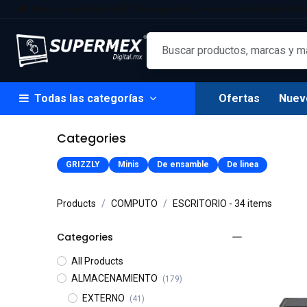
Ir al contenido
Envíos a todo México
Facturación
Atención al cliente 55-50
Todas las categorías
Ofertas
Nuev
Categories
GRIZZLY
Minis
De ensamble
De linea
Products
COMPUTO
ESCRITORIO
- 34 items
Categories
All Products
ALMACENAMIENTO
(179)
EXTERNO
(41)