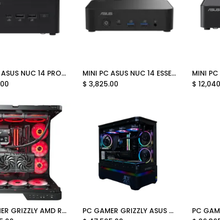
MINI PC ASUS NUC 14 PRO INTEL CORE 5U 125H 4.5GHZ RNUC14RVHU500001I SOPORTA 96GB DDR5 HDMI BAREBONE 12M DE GARANTIA
MINI PC ASUS NUC 14 ESSENTIAL N150 3.6GHZ RNUC14MNK1500001 SOPORTA 16GB DDR5 HDMI BAREBONE 12M DE GARANTIA
Add to Cart
Add to Cart
.00
$
3,825.00
$
12,04
PC GAMER GRIZZLY AMD RYZEN 7 9850X3D 4.7GHZ RX9070XT 32GB M.2 2TB WIFI BT PG-AMD101 12 MESES DE GARANTIA
PC GAMER GRIZZLY ASUS EDITION INTEL ULTRA 7265 5.3GHZ RTX5070 32GB M.2 2TB WIFI BT PG-INTEL094 12 MESES DE GARANTIA
Add to Cart
Add to Cart