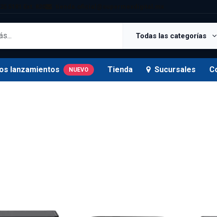
25 5181 Ext. 820
tienda.oficial@supermexdigital.mx
Todas las categorías
os lanzamientos
Tienda
Sucursales
C
NUEVO