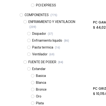
PCI EXPRESS
COMPONENTES
(775)
ENFRIAMIENTO Y VENTILACION
$
44,02
(209)
Disipador
(37)
Enfriamiento liquido
(86)
Pasta termica
(16)
Ventilador
(69)
FUENTE DE PODER
(84)
Estandar
Basica
Blanca
Bronce
$
10,115
Oro
Plata