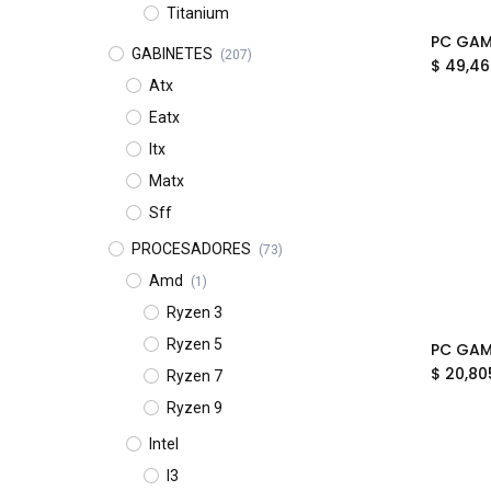
Titanium
PC GAM
GABINETES
(207)
$
49,46
Atx
Eatx
Itx
Matx
Sff
PROCESADORES
(73)
Amd
(1)
Ryzen 3
Ryzen 5
$
20,80
Ryzen 7
Ryzen 9
Intel
I3