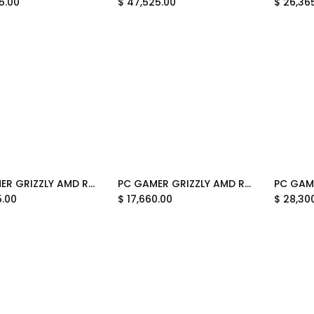
5.00
$
47,525.00
$
26,36
PC GAMER GRIZZLY AMD RYZEN 5 8500G 3.5GHZ 32GB M.2 1TB WIFI BT PG-AMD098 12 MESES DE GARANTIA
PC GAMER GRIZZLY AMD RYZEN 5 8500G 3.5GHZ 32GB M.2 1TB MONITOR 27" KIT TECLADO Y MOUSE WIFI BT PG-AMD097 12 MESES DE GARANTIA
Add to Cart
Add to Cart
5.00
$
17,660.00
$
28,30