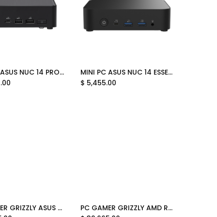
MINI PC ASUS NUC 14 PRO CORE 7U 155H 4.8 GHZ RNUC14RVHU70000UI SOPORTA 96GB DDR5 HDMI BAREBONE 12M DE GARANTIA
MINI PC ASUS NUC 14 ESSENTIAL CORE 3 N355 3.9 GHZ RNUC14MNK350000U SOPORTA 16GB DDR5 HDMI BAREBONE 12M DE GARANTIA
Add to Cart
Add to Cart
0.00
$
5,455.00
PC GAMER GRIZZLY ASUS EDITION AMD RYZEN 7 5700X 4.6GHZ RTX5060 32GB NVME 1TB WIFI BT PG-AMD100 12 MESES DE GARANTIA
PC GAMER GRIZZLY AMD RYZEN 7 7700 5.3GHZ RTX5070 32GB NVME 2TB WIFI BT PG-AMD099 12 MESES DE GARANTIA
Add to Cart
Add to Cart