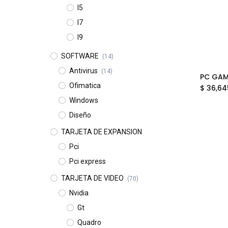
I5
I7
I9
SOFTWARE
(14)
Antivirus
(14)
Ofimatica
$
36,64
Windows
Diseño
TARJETA DE EXPANSION
Pci
Pci express
TARJETA DE VIDEO
(70)
Nvidia
Gt
Quadro