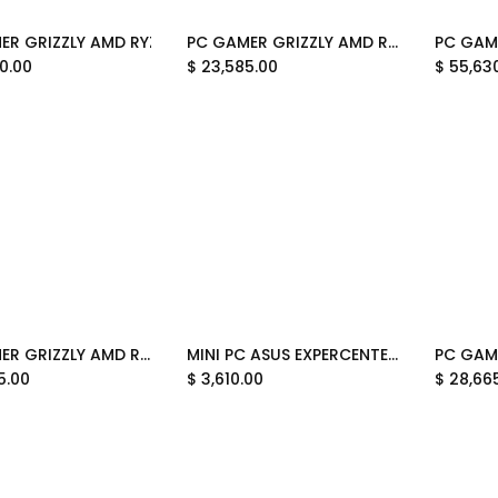
ER GRIZZLY AMD RYZEN 7 7700X 4.5 GHZ RTX5070TI 32GB NV3
PC GAMER GRIZZLY AMD RYZEN 5 5500X 3D 3.0GHZ RTX5050 32GB NV3 1TB WIFI BT PG-AMD081 12M DE GARANTIA
Add to Cart
Add to Cart
0.00
$
23,585.00
$
55,63
PC GAMER GRIZZLY AMD RYZEN 7 8700G 4.2GHZ 32GB NMVE 1TB MONITOR 27 KIT TECLADO Y MOUSE WIFI BT PG-AMD074 12M DE GARANTIA
MINI PC ASUS EXPERCENTER N100 3.4GHZ PN42-BBFN1000X1FC SOPORTA 16GB SODDR4 HDMI DP BAREBONE 12M DE GARANTIA
Add to Cart
Add to Cart
5.00
$
3,610.00
$
28,66