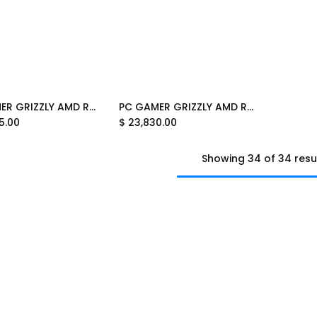
PC GAMER GRIZZLY AMD RYZEN 7 7700X 4.5GHZ RTX5060TI 32GB NV3 2TB WIFI BT PG-AMD068 12M DE GARANTIA
PC GAMER GRIZZLY AMD RYZEN 7 5800X 3.8GHZ RTX4060 32GB M.2 2TB WIFI BT PG-AMD064 12M DE GARANTIA
Add to Cart
Add to Cart
5.00
$
23,830.00
Showing 34 of 34 resu