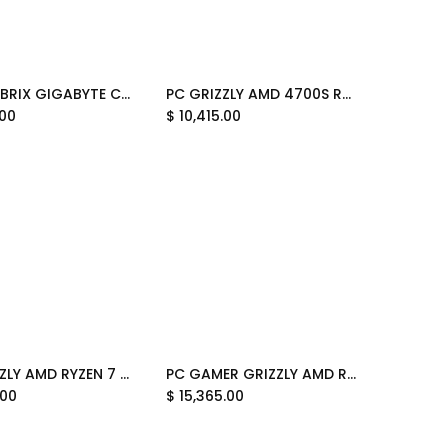
MINI PC BRIX GIGABYTE CELERON 4105 BAREBONE GB-BMCE-4500C 12M DE GARANTIA
PC GRIZZLY AMD 4700S RADEON 550 16GB SSD 480GB MONITOR 22 KIT TECLADO Y MOUSE WIFI PG-AMD095 12 MESES DE GARANTIA
Add to Cart
Add to Cart
.00
$
10,415.00
PC GRIZZLY AMD RYZEN 7 5700G 32GB M.2 1TB MONITOR 22 KIT 2 EN 1 WIFI BT PG-AMD092 12M DE GARANTIA
PC GAMER GRIZZLY AMD RYZEN 7 5700G RAM 32 GB SSD M.2 1 TB WIFI BT PCG-AMD091 UN AÑO DE GARANTIA
Add to Cart
Add to Cart
.00
$
15,365.00