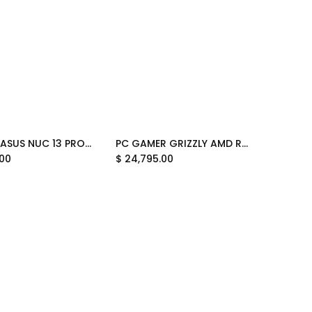
MINI PC ASUS NUC 13 PRO INTEL CORE I3-1315U 4.50GHZ RNUC13ANHI300001I SOPORTA 64GB DDR4 BAREBONE 90AR00C1-M00030 12M DE GARANTIA
PC GAMER GRIZZLY AMD RYZEN 7 5700X RTX5060 32GB SSD 1TB WIFI BT PG-AMD088 12 MESES DE GARANTIA
Add to Cart
.00
$
24,795.00