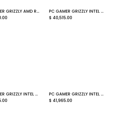
 2TB WIFI BT PG-AMD089 UN AÑO DE GARANTIA
PC GAMER GRIZZLY AMD RYZEN 9 7900 3.7GHZ RTX5070 64GB NV3 2TB WIFI BT PCG-AMD080 12M DE GARANTIA
PC GAMER GRIZZLY INTEL CORE ULTRA 7 265F 5.30GHZ RTX5070 32GB NV3 1 TB WIFI BT DISPONIBLE EN BLANCO Y NEGRO PG-INTEL088 12M DE GARANTIA
Add to Cart
0.00
$
40,515.00
PC GAMER GRIZZLY INTEL CORE I7 12700F 4.9GHZ RTX5060 32GB M.2 2TB WIFI BT PG-INTEL085 12M DE GARANTIA
PC GAMER GRIZZLY INTEL CORE I7 14700F 5.4GHZ RTX5070 32GB M.2 2TB WIFI BT PG-INTEL084 12M DE GARANTIA
Add to Cart
Add to Cart
5.00
$
41,965.00