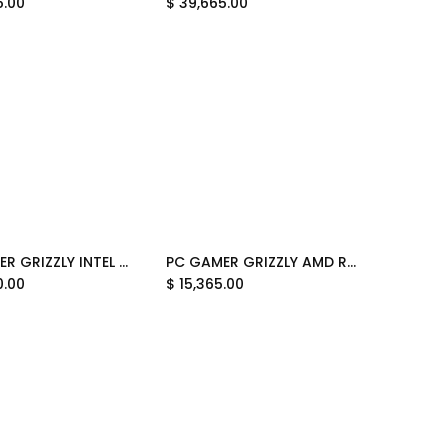
5.00
$
39,665.00
PC GAMER GRIZZLY INTEL CORE I7 12700KF 5.0GHZ RTX5060 32GB NVME 2TB WIFI BT PG-INTEL093 12 MESES DE GARANTIA
PC GAMER GRIZZLY AMD RYZEN 5 8600G 4.3GHZ 32GB M.2 1TB WIFI BT PG-AMD096 13 MESES DE GARANTIA
Add to Cart
Add to Cart
0.00
$
15,365.00