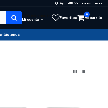
Ayuda
Venta a empresas
0
Hola, Inicia sesión
Favoritos
Mi carrito
Mi cuenta
ontáctenos