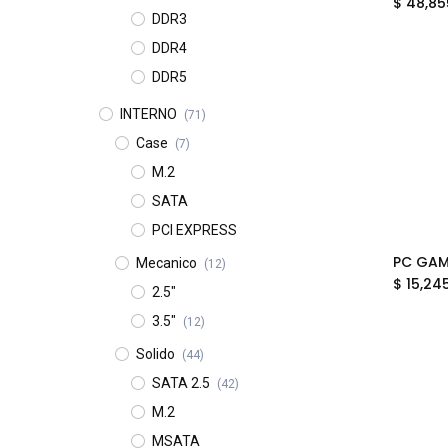
$
48,85
DDR3
DDR4
DDR5
INTERNO
(71)
Case
(7)
M.2
SATA
PCI EXPRESS
Mecanico
(12)
$
15,24
2.5"
3.5"
(12)
Solido
(44)
SATA 2.5
(42)
M.2
MSATA