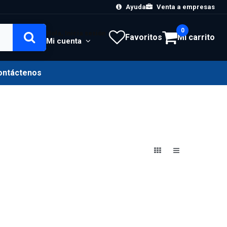
Ayuda
Venta a empresas
0
Hola, Inicia sesión
Favoritos
Mi carrito
Mi cuenta
ontáctenos