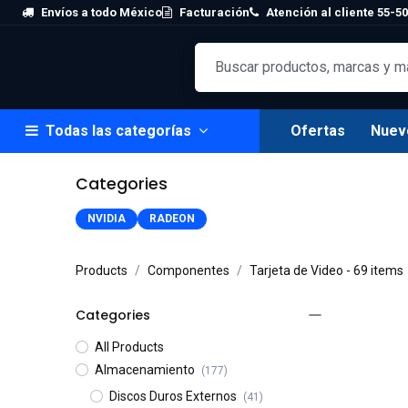
Skip to Content
Envíos a todo México
Facturación
Atención al cliente 55-50
Todas las categorías
Ofertas
Nuev
Categories
NVIDIA
RADEON
Products
Componentes
Tarjeta de Video
- 69 items
Categories
All Products
Almacenamiento
(177)
Discos Duros Externos
(41)