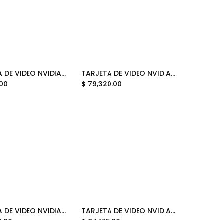
TARJETA DE VIDEO NVIDIA GEFORCE RTX5060 8GB OC GDDR7 GIGABYTE WINDFORCE MAX GV-N5060WF2MAX OC-8GD 12M DE GARANTIA
TARJETA DE VIDEO NVIDIA GEFORCE RTX5090 32GB GDDR7 GIGABYTE AORUS STEALTH GV-N5090AORUSST ICE-32GD 12M DE GARANTIA
Add to Cart
Add to Cart
.00
$
79,320.00
TARJETA DE VIDEO NVIDIA GEFORCE RTX5070TI 16GB OC GDDR7 MSI GAMING INC KIT TEC/MOU/MOUSEPAD FRIEREN EDITION RTX 5070 TI 16G FRIEREN EDITION OC 12M DE GARANTIA
TARJETA DE VIDEO NVIDIA GEFORCE RTX5090 32GB OC GDDR7 ASUS ROG ASTRAL WHITE 90YV0LWA-MVAA00 12M DE GARANTIA
Add to Cart
Add to Cart