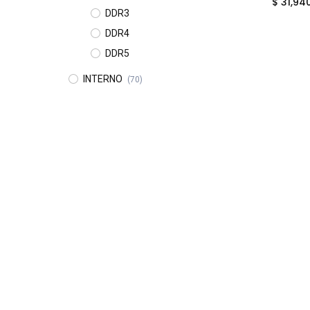
$
31,94
DDR3
DDR4
DDR5
INTERNO
(70)
Camaras
(7)
Accesorios para Discos Duros
Almacenamiento NAS
PCI EXPRESS
MECANICO
(12)
$
11,990
Disco Duro Interno Laptop
Discos Duros Internos PC
(12)
SOLIDO
(44)
SSD
(42)
M.2
MSATA