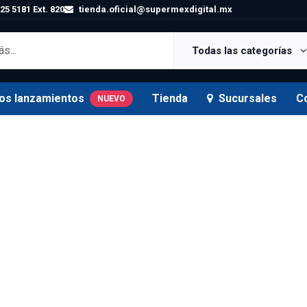
25 5181 Ext. 820
tienda.oficial@supermexdigital.mx
Todas las categorías
os lanzamientos
Tienda
Sucursales
C
NUEVO