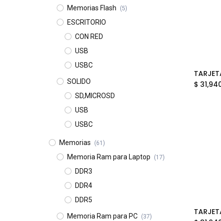
Memorias Flash
(5)
ESCRITORIO
CON RED
USB
USBC
SOLIDO
$
31,94
SD,MICROSD
USB
USBC
Memorias
(61)
Memoria Ram para Laptop
(17)
DDR3
DDR4
DDR5
Memoria Ram para PC
(37)