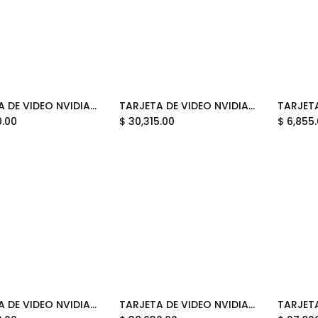
TARJETA DE VIDEO NVIDIA GEFORCE RTX5080 16GB GDDR7 ZOTAC GAMING AMP EXTREME INFINITY ZT-B50800B-10A 12M DE GARANTIA
TARJETA DE VIDEO NVIDIA GEFORCE RTX5080 16GB OC GDDR7 ASUS PRIME NEGRA 90YV0LX4-MVAA00 12M DE GARANTIA
Add to Cart
Add to Cart
0.00
$
30,315.00
$
6,855
TARJETA DE VIDEO NVIDIA GEFORCE RTX5080 16GB OC GDDR7 MSI INSPIRE 3X RTX 5080 16G INSPIRE 3X OC BLACK 12M DE GARANTIA
TARJETA DE VIDEO NVIDIA GEFORCE RTX5080 16GB OC GDDR7 ASUS ROG ASTRAL WHITE 90YV0LV4-MVAA00 12M DE GARANTIA
Add to Cart
Add to Cart