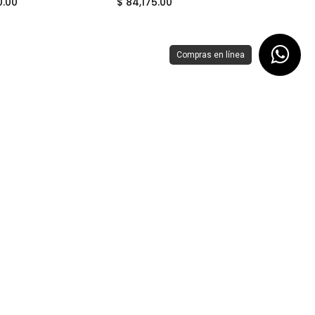
0.00
$
84,175.00
Compras en línea
TARJETA DE VIDEO RADEON RX9060XT 16GB GDDR6 GIGABYTE GAMING GV-R9060XTGAMING OC ICE-16GD 12M GARANTIA
TARJETA DE VIDEO NVIDIA GEFORCE RTX5060TI OC GDDR7 8GB GIGABYTE EAGLE MAX GV-N506TEAGLEMAX OC-8GD 12M DE GARANTIA
Add to Cart
Add to Cart
.00
$
9,330.00