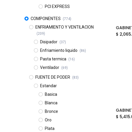
PCI EXPRESS
COMPONENTES
(774)
ENFRIAMIENTO Y VENTILACION
$
2,065
(209)
Disipador
(37)
Enfriamiento liquido
(86)
Pasta termica
(16)
Ventilador
(69)
FUENTE DE PODER
(83)
Estandar
Basica
Blanca
Bronce
$
5,415
Oro
Plata