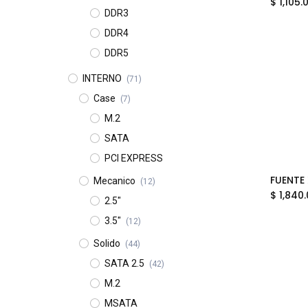
$
1,105.
DDR3
DDR4
DDR5
INTERNO
(71)
Case
(7)
M.2
SATA
PCI EXPRESS
Mecanico
(12)
$
1,840
2.5"
3.5"
(12)
Solido
(44)
SATA 2.5
(42)
M.2
MSATA