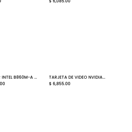
0
$
6,085.00
MOTHER INTEL B860M-A WIFI ASUS PRIME LGA1851 4XDDR5 256GB M-ATX 90MB1JY0-M0EAY0 12M DE GARANTIA
TARJETA DE VIDEO NVIDIA GEFORCE RTX5060 8GB OC GDDR7 GIGABYTE WINDFORCE MAX GV-N5060WF2MAX OC-8GD 12M DE GARANTIA
Add to Cart
Add to Cart
.00
$
6,855.00