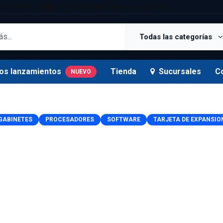
25 5181 Ext. 820
tienda.oficial@supermexdigital.mx
Todas las categorías
os lanzamientos
Tienda
Sucursales
C
NUEVO
GABINETES
PROCESADORES
SOFTWARE
TARJETA DE EXPANSIO