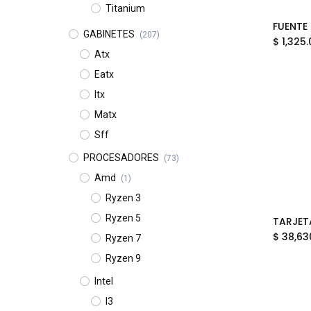
Titanium
GABINETES
(207)
$
1,325.
Atx
Eatx
Itx
Matx
Sff
PROCESADORES
(73)
Amd
(1)
Ryzen 3
Ryzen 5
$
38,63
Ryzen 7
Ryzen 9
Intel
I3