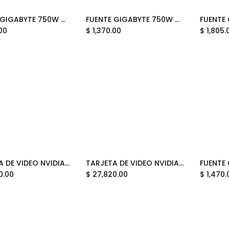
FUENTE GIGABYTE 750W 80PLUS GOLD ATX MODULAR NEGRO GP-UD750GM PG5 V2 12M DE GARANTIA
FUENTE GIGABYTE 750W 80PLUS GOLD ATX MODULAR BLANCO GP-UD750GM PG5 ICE 12M DE GARANTIA
Add to Cart
Add to Cart
00
$
1,370.00
$
1,805.
TARJETA DE VIDEO NVIDIA GEFORCE RTX5080 16GB OC GDDR7 ASUS ROG ASTRAL WHITE 90YV0LV4-MVAA00 12M DE GARANTIA
TARJETA DE VIDEO NVIDIA GEFORCE RTX5070TI 16GB OC GDDR7 MSI GAMING FRIEREN EDITION RTX 5070 TI 16G FRIEREN EDITION OC 12M DE GARANTIA
Add to Cart
Add to Cart
0.00
$
27,820.00
$
1,470.