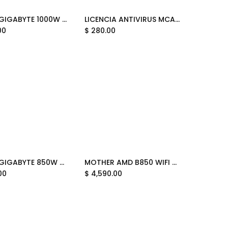
FUENTE GIGABYTE 1000W 80PLUS GOLD ATX MODULAR BLANCO GP-UD1000GM PG5 ICE 12M DE GARANTIA
LICENCIA ANTIVIRUS MCAFEE TOTAL PROTECTION 10 DISPOSITIVOS MTP61LNRXRDAM SIN GARANTIA
Add to Cart
Add to Cart
00
$
280.00
FUENTE GIGABYTE 850W 80PLUS GOLD ATX MODULAR NEGRO GP-UD850GM PG5 V2 12M DE GARANTIA
MOTHER AMD B850 WIFI MSI MAG TOMAHAWK MAX II AM5 4XDDR5 256GB ATX MAG B850 TOMAHAWK MAX WIFI II 12M DE GARANTIA
Add to Cart
Add to Cart
00
$
4,590.00