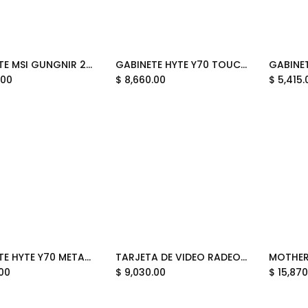
GABINETE MSI GUNGNIR 212R PINK ARGB M-ATX AVENT USB-C C/TEMPLADO S/FUENTE MPG GUNGNIR 212R PZ PINK 12M DE GARANTIA
GABINETE HYTE Y70 TOUCH INFINITE GUNDAM WING EATX S/FUENTE CRISTAL BLANCO CS-HYTE-Y70TTI-GWING 12M DE GARANTIA
Add to Cart
Add to Cart
.00
$
8,660.00
$
5,415.
GABINETE HYTE Y70 METAPHOR REFANTAZIO EATX S/FUENTE CRISTAL CAFE CS-HYTE-Y70-METAPHOR 12M DE GARANTIA
TARJETA DE VIDEO RADEON RX9060XT 16GB OC GDDR6 XFX GAMING BLANCA RX-96TMERCW9 12M DE GARANTIA
Add to Cart
.00
$
9,030.00
$
15,870