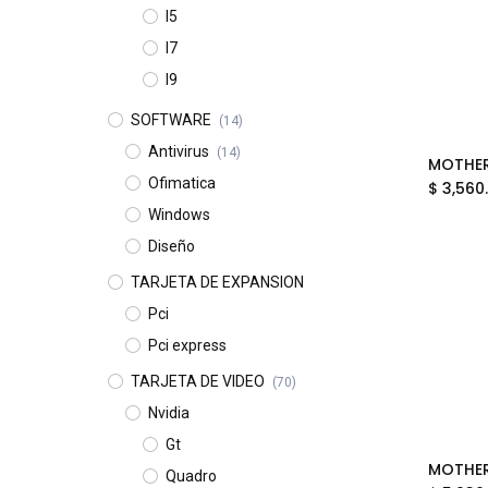
I5
I7
I9
SOFTWARE
(14)
Antivirus
(14)
Ofimatica
$
3,560
Windows
Diseño
TARJETA DE EXPANSION
Pci
Pci express
TARJETA DE VIDEO
(70)
Nvidia
Gt
Quadro