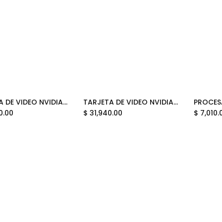
TARJETA DE VIDEO NVIDIA GEFORCE RTX5090 32GB GDDR7 GIGABYTE AORUS STEALTH GV-N5090AORUSST ICE-32GD 12M DE GARANTIA
TARJETA DE VIDEO NVIDIA GEFORCE RTX5080 16GB OC GDDR7 MSI INSPIRE 3X RTX 5080 16G INSPIRE 3X OC BLACK 12M DE GARANTIA
Add to Cart
Add to Cart
0.00
$
31,940.00
$
7,010.