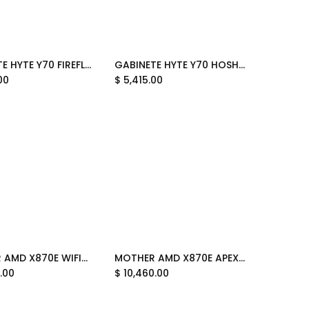
GABINETE HYTE Y70 FIREFLY JP EATX S/FUENTE CRISTAL GRIS CS-HYTE-Y70-FFLY-JP 12M DE GARANTIA
GABINETE HYTE Y70 HOSHIMACHI SUISEI EATX S/FUENTE CRISTAL AZUL CS-HYTE-Y70-SUISEI 12M DE GARANTIA
Add to Cart
Add to Cart
00
$
5,415.00
MOTHER AMD X870E WIFI7ASUS ROG CROSSHAIR 2006 ALC4082 AM5 4xDDR5 256GB ATX 90MB1PP0-M0AAY0 12M DE GARANTIA
MOTHER AMD X870E APEX WIFI7 ASUS ROG CROSSHAIR ALC4080 AM5 DDR5 128GB ATX 90MB1KR0-MVAAY0 12M DE GARANTIA
Add to Cart
Add to Cart
.00
$
10,460.00