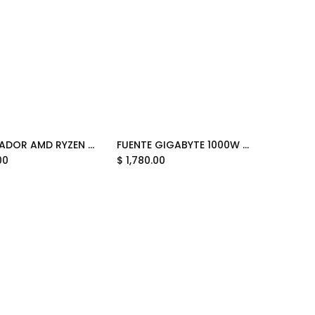
PROCESADOR AMD RYZEN 7 5800X3D 4.5 GHZ AM4 100-100000651POF 12M DE GARANTIA
FUENTE GIGABYTE 1000W 80PLUS GOLD ATX MODULAR NEGRO GP-UD1000GM PG5 V2 12M DE GARANTIA
Add to Cart
Add to Cart
00
$
1,780.00