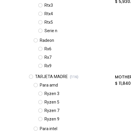
$
5,930
Rtx3
Rtx4
Rtx5
Serie n
Radeon
Rx6
Rx7
Rx9
TARJETA MADRE
(116)
$
11,840
Para amd
Ryzen 3
Ryzen 5
Ryzen 7
Ryzen 9
Para intel