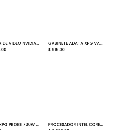
TARJETA DE VIDEO NVIDIA GEFORCE RTX5080 16GB GDDR7 ZOTAC GAMING AMP EXTREME INFINITY ZT-B50800B-10A 12M DE GARANTIA
GABINETE ADATA XPG VALOR AIR NANO NEGRO ARGB MICRO-ATX S/FUENTE VALORAIRNANOMAA-BKCWW 12M DE GARANTIA
Add to Cart
Add to Cart
0.00
$
915.00
FUENTE XPG PROBE 700W 80 PLUS BRONCE NO MODULAR PROBE700B-BKCUS 12M DE GARANTIA
PROCESADOR INTEL CORE I7 12700 4.9GHZ LGA1700 BULK CM8071504555019 NO INCLUYE DISIPADOR 12M DE GARANTIA
Add to Cart
Add to Cart