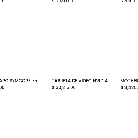
00
$
2,140.00
$
630.0
FUENTE XPG PYMCORE 750W 80 PLUS GOLD MODULAR SFX PYMCORE750G-BKCUS 12M DE GARANTIA
TARJETA DE VIDEO NVIDIA GEFORCE RTX5080 EVO 16GB OC GDDR7 ASUS PRIME NEGRA 90YV0LX4-MVAA00 12M DE GARANTIA
Add to Cart
Add to Cart
.00
$
30,315.00
$
3,435