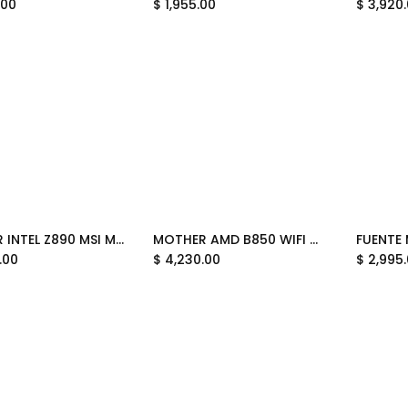
.00
$
1,955.00
$
3,920
MOTHER INTEL Z890 MSI MEG ACE LGA1851 4XDDR5 256GB ATX MEG Z890 ACE 12M DE GARANTIA
MOTHER AMD B850 WIFI MSI GAMING PLUS PZ AM5 4XDDR5 256GB ATX B850 GAMING PLUS WIFI PZ 12M DE GARANTIA
Add to Cart
Add to Cart
.00
$
4,230.00
$
2,995