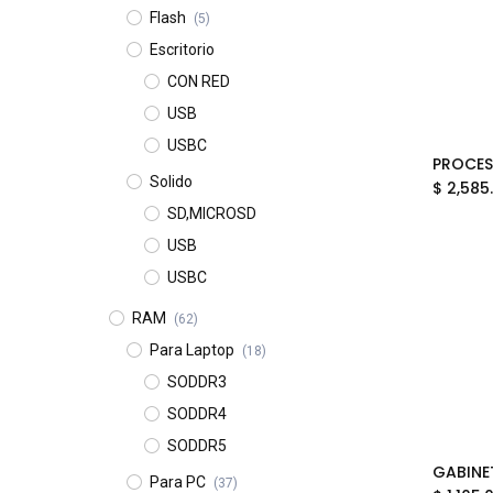
Flash
(5)
Escritorio
CON RED
USB
USBC
Solido
$
2,585
SD,MICROSD
USB
USBC
RAM
(62)
Para Laptop
(18)
SODDR3
SODDR4
SODDR5
Para PC
(37)