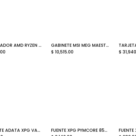
PROCESADOR AMD RYZEN 5 5600GE 4.4GHZ AM4 100-100000261BOX 12M DE GARANTIA
GABINETE MSI MEG MAESTRO 900R ATX 3VENT USB-C C/TEMPLADO S/FUENTE 12M DE GARANTIA
Add to Cart
Add to Cart
.00
$
10,515.00
$
31,94
GABINETE ADATA XPG VALOR MESH NANO NEGRO ARGB MICRO-ATX S/FUENTE VALORMESHNANOMAA-BKCWW 12M DE GARANTIA
FUENTE XPG PYMCORE 850W 80 PLUS GOLD MODULAR SFX PYMCORE850G-BKCUS 12M DE GARANTIA
Add to Cart
Add to Cart