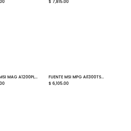
.00
$
7,815.00
FUENTE MSI MAG A1200PLS PCIE5 1200W 80 PLUS PLATINUM PCIE 5.1 FULL MODULAR ATX 12M DE GARANTIA
FUENTE MSI MPG Ai1300TS PCIE5 1300W 80 PLUS TITANIUM PCIE 5.1 FULL MODULAR ATX 12M DE GARANTIA
Add to Cart
Add to Cart
.00
$
6,105.00