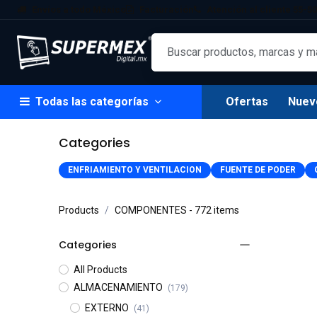
Ir al contenido
Envíos a todo México
Facturación
Atención al cliente 55-50
Todas las categorías
Ofertas
Nuev
Categories
ENFRIAMIENTO Y VENTILACION
FUENTE DE PODER
Products
COMPONENTES
- 772 items
Categories
All Products
ALMACENAMIENTO
(179)
EXTERNO
(41)