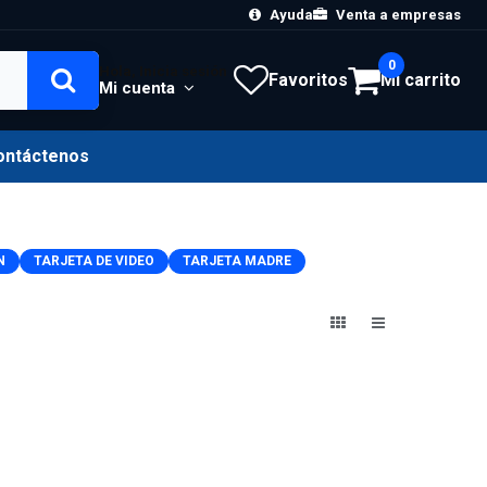
Ayuda
Venta a empresas
0
Hola, Inicia sesión
Favoritos
Mi carrito
Mi cuenta
ontáctenos
N
TARJETA DE VIDEO
TARJETA MADRE