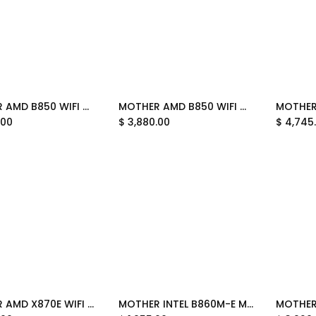
MOTHER AMD B850 WIFI MSI MAG GAMING PLUS MAX AM5 4XDDR5 256GB ATX MAG B850 GAMING PLUS MAX WIFI 12M DE GARANTIA
MOTHER AMD B850 WIFI MSI MAG TOMAHAWK AM5 4XDDR5 256GB ATX MAG B850 TOMAHAWK WIFI 12M DE GARANTIA
Add to Cart
Add to Cart
.00
$
3,880.00
$
4,745
MOTHER AMD X870E WIFI MSI MAG TOMAHAWK AM5 4XDDR5 256GB ATX MAG X870E TOMAHAWK MAX WIFI 12M DE GARANTIA
MOTHER INTEL B860M-E MSI PRO LGA1851 2XDDR5 128GB M-ATX PRO B860M-E 12M DE GARANTIA
Add to Cart
Add to Cart