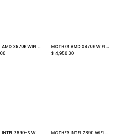
MOTHER AMD X870E WIFI MSI PRO AM5 4XDDR5 256GB ATX PRO X870E-S EVO WIFI 12M DE GARANTIA
MOTHER AMD X870E WIFI MSI MAG GAMING MAX AM5 4XDDR5 256GB ATX MAG X870E GAMING MAX WIFI 12M DE GARANTIA
Add to Cart
Add to Cart
.00
$
4,950.00
MOTHER INTEL Z890-S WIFI MSI PRO LGA1851 4XDDR5 256GB ATX PRO Z890-S WIFI 12M DE GARANTIA
MOTHER INTEL Z890 WIFI MSI MPG CARBON LGA1851 4XDDR5 256GB ATX MPG Z890 CARBON WIFI 12M DE GARANTIA
Add to Cart