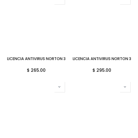
LICENCIA ANTIVIRUS NORTON 360 STANDARD 1 AÑO 1 DISPOSITIVO
LICENCIA ANTIVIRUS NORTON 360
$
265.00
$
295.00