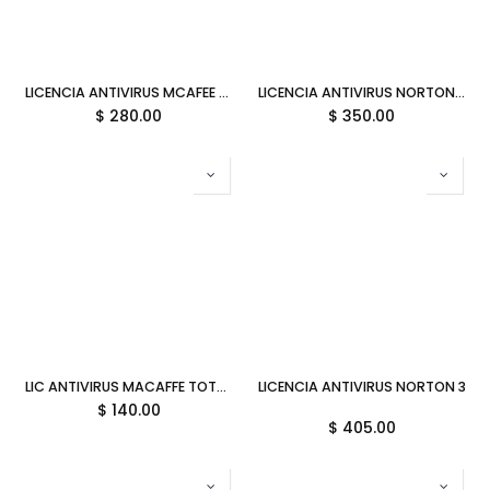
LICENCIA ANTIVIRUS MCAFEE TOTAL PROTECTION 10 DISPOSITIVOS MTP61LNRXRDAM SIN GARANTIA
LICENCIA ANTIVIRUS NORTON 360 FOR GAMERS PERSONAL 3 DISPOSITIVOS 21436975 SIN GARANTIA
$
280.00
$
350.00
LIC ANTIVIRUS MACAFFE TOTAL PROTECCION DVD 10D MTP31LNRXRDAM SIN GARANTIA
LICENCIA ANTIVIRUS NORTON 360 
$
140.00
$
405.00