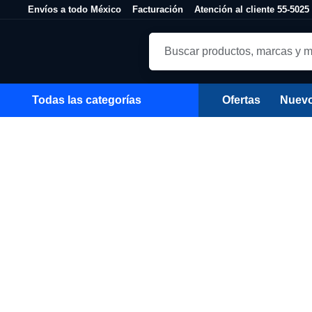
Skip to Content
Envíos a todo México
Facturación
Atención al cliente 55-50
Todas las categorías
Ofertas
Nuev