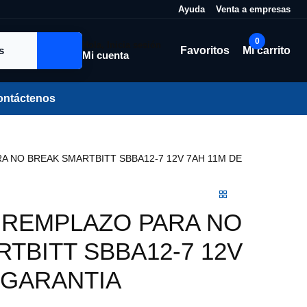
Ayuda
Venta a empresas
0
Hola, Inicia sesión
Favoritos
Mi carrito
Mi cuenta
ontáctenos
 NO BREAK SMARTBITT SBBA12-7 12V 7AH 11M DE
 REMPLAZO PARA NO
TBITT SBBA12-7 12V
 GARANTIA