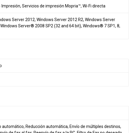
 Impresión
,
Servicios de impresión Mopria™
, Wi-Fi directa
ndows Server 2012, Windows Server 2012 R2, Windows Server
, Windows Server® 2008 SP2 (32 and 64 bit), Windows® 7 SP1, 8,
p
automático, Reducción automática, Envío de múltiples destinos,
nvío de fax al fax, Reenvío de fax a la PC, Filtro de Fax no deseado