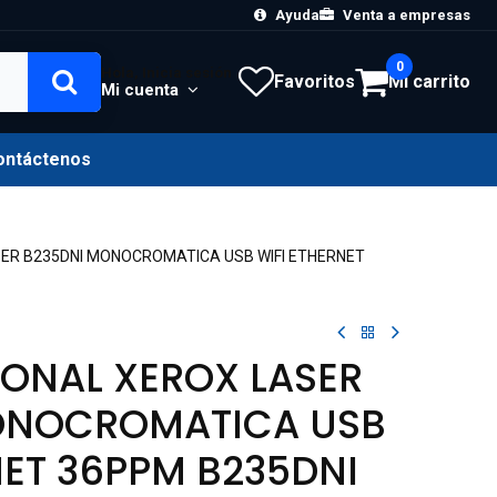
Ayuda
Venta a empresas
0
Hola, Inicia sesión
Favoritos
Mi carrito
Mi cuenta
ontáctenos
SER B235DNI MONOCROMATICA USB WIFI ETHERNET
ONAL XEROX LASER
ONOCROMATICA USB
NET 36PPM B235DNI