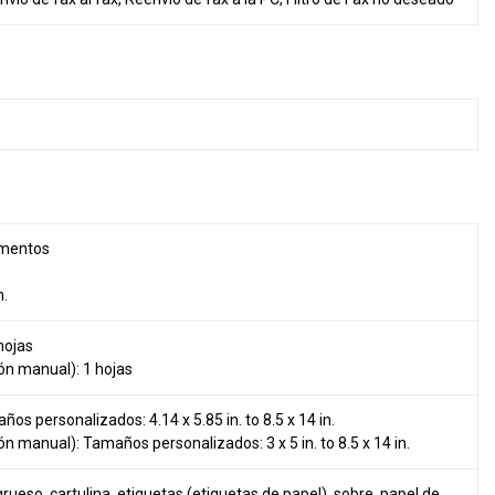
umentos
n.
hojas
ón manual): 1 hojas
ños personalizados: 4.14 x 5.85 in. to 8.5 x 14 in.
n manual): Tamaños personalizados: 3 x 5 in. to 8.5 x 14 in.
grueso, cartulina, etiquetas (etiquetas de papel), sobre, papel de