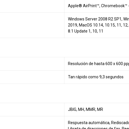
Apple® AirPrint™
,
Chromebook™ -
Windows Server 2008 R2 SP1, Wi
2019, MacOS 10.14, 10.15, 11, 12
8.1 Update 1, 10, 11
Resolución de hasta 600 x 600 pp
Tan rápido como 9,3 segundos
JBIG, MH, MMR, MR
Respuesta automática, Rediscado 
Libreta de direcciones de fax, Ree