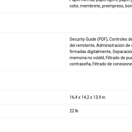
color, membrete, preimpreso, bond
Security Guide (PDF)
, Controles d
del remitente, Administración de 
firmadas digitalmente, Separación 
memoria no volátil, Filtrado de p
contraseña, Filtrado de conexion
16,4 x 14,2 x 13,9 in.
22 lb