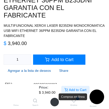
B235DNI GARANTIA CON EL
FABRICANTE
MULTIFUNCIONAL XEROX LASER B235DNI MONOCROMATICA USB
WIFI ETHERNET 36PPM B235DNI GARANTIA CON EL FABRICANTE
$
3,940.00
Add to Cart
Agregar a la lista de deseos
Share
SKU:
095205069297
Términos y condiciones
Garantía de devolución de 30 días
Price:
Envío: 3-5 días hábiles
Add to Cart
$
3,940.00
Compras en línea
0
Description
Home
Search
Wishlist
Account