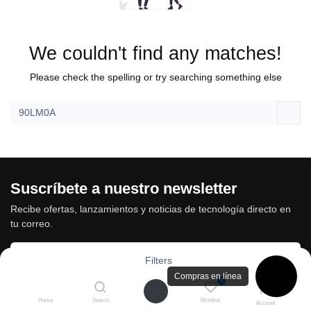
We couldn't find any matches!
Please check the spelling or try searching something else
Suscríbete a nuestro newsletter
Recibe ofertas, lanzamientos y noticias de tecnología directo en
tu correo.
Filters
Compras en línea
0
Suscribirme
Home
Search
Wishlist
Account