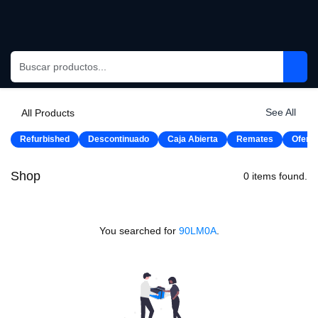
Skip to Content
See All
All Products
Refurbished
Descontinuado
Caja Abierta
Remates
Oferta
Shop
0 items found.
You searched for
90LM0A
.