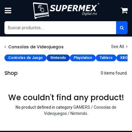
Skip to Content
Consolas de Videojuegos
See All
Controles de Juego
Nintendo
Playstation
Tablero
XBOX
Shop
0 items found.
We couldn't find any product!
No product defined in category
GAMERS / Consolas de
Videojuegos / Nintendo
.