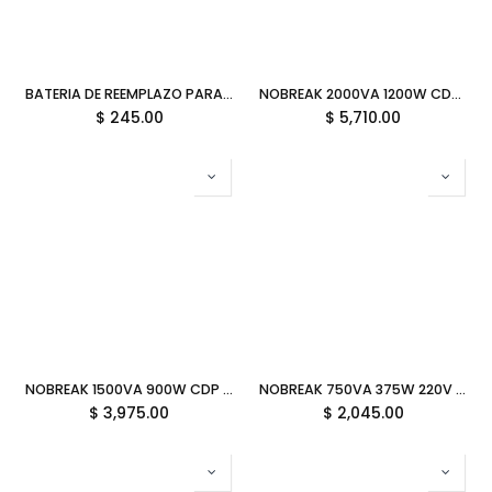
BATERIA DE REEMPLAZO PARA NO BREAK CDP COMP/SLB 12- 5 12V 5AH 11M DE GARANTIA
NOBREAK 2000VA 1200W CDP R-SMART2010 10C 5USB 12M DE GARANTIA
$
245.00
$
5,710.00
NOBREAK 1500VA 900W CDP GSMART1516 8C 2USB-C RGB BLANCO 12M DE GARANTIA
NOBREAK 750VA 375W 220V CDP R-SMART751 10C 5USB 11M DE GARANTIA
$
3,975.00
$
2,045.00