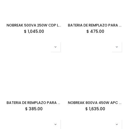
NOBREAK 500VA 250W CDP LI-504 4C USB 11M DE GARANTIA
BATERIA DE REMPLAZO PARA NO BREAK CDP COMP/SLB12-9 12V 9AH 11M DE GARANTIA
$
1,045.00
$
475.00
BATERIA DE REMPLAZO PARA NO BREAK CDP SLB 12-7 VRLA 12V 7AH 12M DE GARANTIA
NOBREAK 800VA 450W APC BV800 6C 12M DE GARANTIA
$
385.00
$
1,635.00