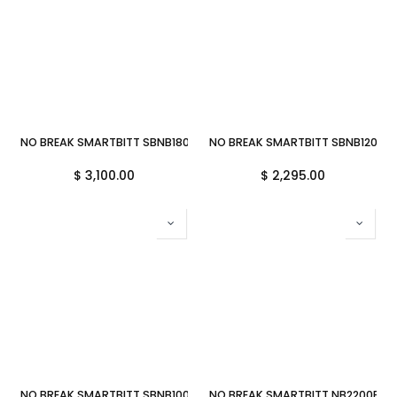
NO BREAK SMARTBITT SBNB1800 1800VA 900W 8CONTACTOS
NO BREAK SMARTBITT SBNB1200
$
3,100.00
$
2,295.00
NO BREAK SMARTBITT SBNB1000USB 1000VA 500W 6CONTACTOS SB
NO BREAK SMARTBITT NB2200PROI