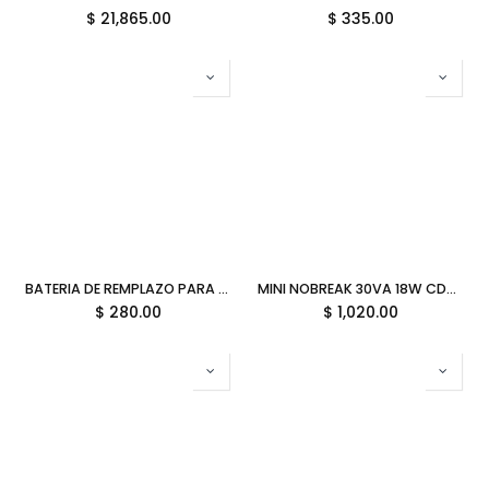
$
21,865.00
$
335.00
BATERIA DE REMPLAZO PARA NO BREAK SMARTBITT SBBA12-5 12V 5AH 11M DE GARANTIA
MINI NOBREAK 30VA 18W CDP MINIUPS20KMAH TIPO-C 12M DE GARANTIA
$
280.00
$
1,020.00