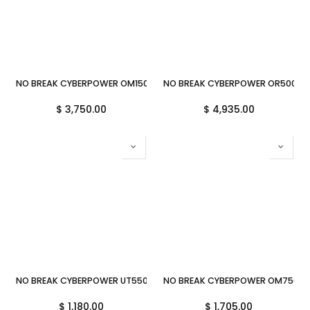
NO BREAK CYBERPOWER OM1500ATLCDA 1500VA 750W 27MIN 8C 11M
NO BREAK CYBERPOWER OR500LC
$
3,750.00
$
4,935.00
NO BREAK CYBERPOWER UT550GU 550VA 275W 18MIN 8C
NO BREAK CYBERPOWER OM750AT
$
1,180.00
$
1,705.00