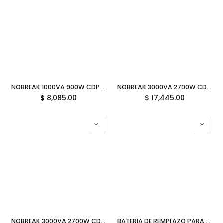
NOBREAK 1000VA 900W CDP UPO11-1 4C 12M DE GARANTIA
NOBREAK 3000VA 2700W CDP UPO11-3 4C 12M DE GARANTIA
$
8,085.00
$
17,445.00
NOBREAK 3000VA 2700W CDP UPO11-3RT 8C 12M DE GARANTIA
BATERIA DE REMPLAZO PARA NO BREAK SMARTBITT SBBA12-7 12V 7AH 11M DE GARANTIA