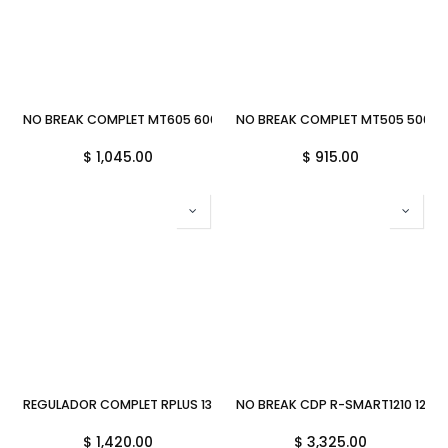
NO BREAK COMPLET MT605 600VA 30MIN ERI-5-035 11M DE GARANTI
NO BREAK COMPLET MT505 500V
$
1,045.00
$
915.00
REGULADOR COMPLET RPLUS 1300VA 650W 8CONTACTOS ERV6001
NO BREAK CDP R-SMART1210 12
$
1,420.00
$
3,325.00