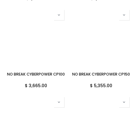
NO BREAK CYBERPOWER CP1000AVRLCD 1000VA 600W 9MIN 9C 11M
NO BREAK CYBERPOWER CP1500AV
$
3,665.00
$
5,355.00