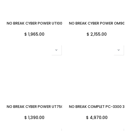
NO BREAK CYBER POWER UT1000GU 1000VA 500W 32MIN UT1000GU
NO BREAK CYBER POWER OM900A
$
1,965.00
$
2,155.00
NO BREAK CYBER POWER UT750GU 750VA 375WA 23MIN UT750GU
NO BREAK COMPLET PC-3300 3300
$
1,390.00
$
4,970.00