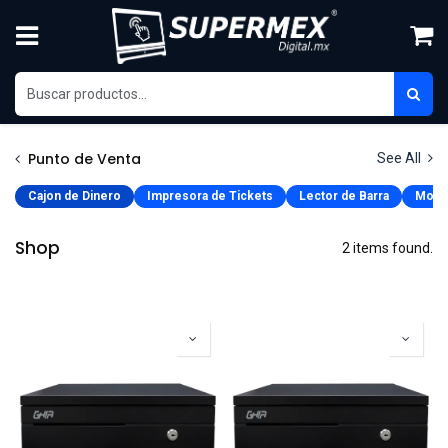
Skip to Content
Punto de Venta
See All
Cajon de Dinero
Impresora de Tickets
Lector de Barra
Monit
Shop
2 items found.