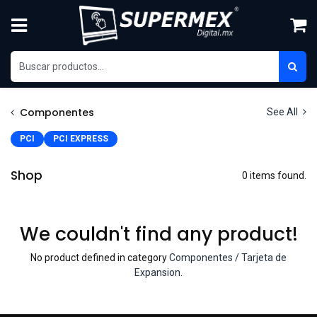
Skip to Content
Componentes
See All
PCI
PCI EXPRESS
Shop
0 items found.
We couldn't find any product!
No product defined in category
Componentes / Tarjeta de
Expansion
.