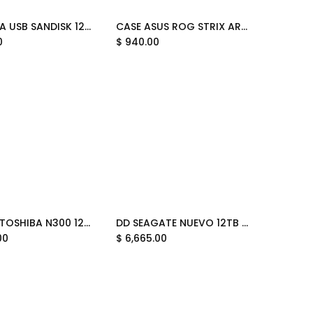
MEMORIA USB SANDISK 128GB USB-C COPA MUNDIAL FIFA 2026 EDICION MEXICO VERDE SDCZIA-128G-G46G 12M DE GARANTIA
CASE ASUS ROG STRIX ARION M.2 NVME USB 3.2 TIPO C A C 10GBPS COLOR BLANCO 90DD02H1-B00000 11M DE GARANTIA
Add to Cart
Add to Cart
0
$
940.00
DD NAS TOSHIBA N300 12TB 3.5 HDWG51CXZSTA 11M DE GARANTIA
DD SEAGATE NUEVO 12TB 3.5 SKYHAWK ST12000VE003 12M DE GARANTIA
Add to Cart
00
$
6,665.00