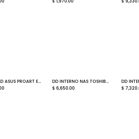
00
$
1,970.00
$
9,330
CASE SSD ASUS PROART ENCLOSURE PA40SU USB4 TIPO C 40GBPS NEGRO 90DD0330-BA8010 12M DE GARANTIA
DD INTERNO NAS TOSHIBA14TB HDWG51EXZSTA N300 3.5 11M DE GARANTIA
Add to Cart
00
$
6,650.00
$
7,320