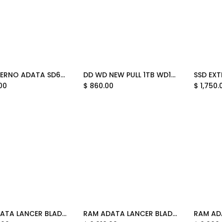
SSD EXTERNO ADATA SD620 512GB NEGRO USB 3.2 SD620-512GCBK 12M DE GARANTIA
DD WD NEW PULL 1TB WD10EURX 3.5 11M DE GARANTIA
Add to Cart
Add to Cart
00
$
860.00
$
1,750.
RAM ADATA LANCER BLADE DDR5 24GB 6000 BLANCO RGB AX5U6000C3624G-SLABRWH 11M DE GARANTIA
RAM ADATA LANCER BLADE DDR5 8GB 5600 NEGRO RGB AX5U5600C468G-SLABRBK 11M DE GARANTIA
Add to Cart