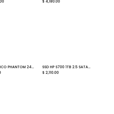
.00
$
4,180.00
SSD VERICO PHANTOM 240GB SATA3 1SSOP-SSBKJ3-NN 12M DE GARANTIA
SSD HP S700 1TB 2.5 SATA3 560MB/s 6MC15AA 11M DE GARANTIA
Add to Cart
Add to Cart
0
$
2,110.00