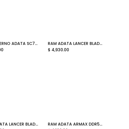
SSD EXTERNO ADATA SC730 512GB NEGRO USB-C 3.2 GEN2 USB-A SC730-512G-CACTI 11M DE GARANTIA
RAM ADATA LANCER BLADE DDR5 24GB 6000 NEGRO RGB AX5U6000C3624G-SLABRBK 11M DE GARANTIA
Add to Cart
Add to Cart
00
$
4,930.00
RAM ADATA LANCER BLADE DDR5 8GB 5600 BLANCO RGB AX5U5600C468G-SLABRWH 11M DE GARANTIA
RAM ADATA ARMAX DDR5 16GB 5600 NEGRO RGB AX5U5600C4616G-SAMRBK 11M DE GARANTIA
Add to Cart
Add to Cart