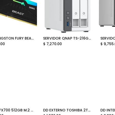
RAM KINGSTON FURY BEAST DDR5 64GB 1X64 5600 NEGRO RGB KF556C36BBEA-64 12M DE GARANTIA
SERVIDOR QNAP TS-216G-US CORTEX-A55 2.0GHZ 4GB DDR4 2BAHIAS WHITE S/N DISCOS 12M DE GRANTIA
Add to Cart
Add to Cart
.00
$
7,270.00
$
9,755
SSD HP FX700 512GB M.2 PCIEX 6300 MB/S 8U2N1AA 11M DE GARANTIA
DD EXTERNO TOSHIBA 2TB USB HDTCA20XG3AA CANVIO ADVANCE VERDE 3.0 11M DE GARANTIA
Add to Cart
Add to Cart