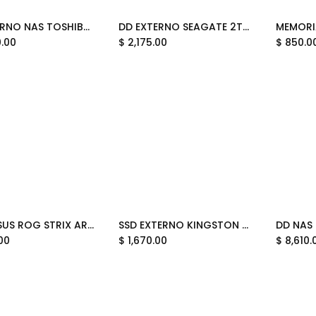
DD INTERNO NAS TOSHIBA 22TB HDWG82CXZSTB N300 PRO 3.5 11M DE GARANTIA
DD EXTERNO SEAGATE 2TB 3.0 ONE TOUCH STKY2000400 11M DE GARANTIA
Add to Cart
0.00
$
2,175.00
$
850.0
CASE ASUS ROG STRIX ARION M.2 NVME USB 3.2 TIPO C A C 10GBPS COLOR NEGRO 90DD02H0-B0800 11M DE GARANTIA
SSD EXTERNO KINGSTON DUAL 512GB USB-C/-A ROJO SPSD/512GB 11M DE GARANTIA
00
$
1,670.00
$
8,610.