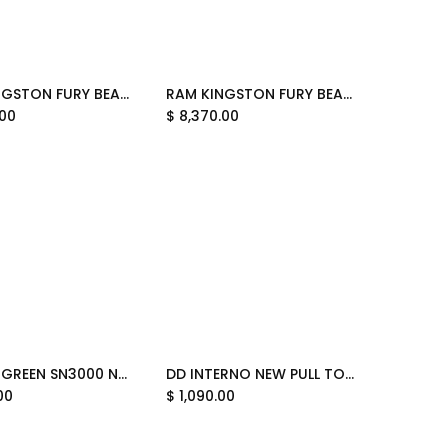
RAM KINGSTON FURY BEAST DDR5 32GB 5200 BLANCO KF552C40BW-32 12M DE GARANTIA
RAM KINGSTON FURY BEAST DDR5 32GB 6000 NEGRO KF560C36BBE2-32 12M DE GARANTIA
Add to Cart
Add to Cart
.00
$
8,370.00
SSD WD GREEN SN3000 NVME 500GB PCI EXPRESS 4.0 M.2 WDS500G4G0E 11M DE GARANTIA
DD INTERNO NEW PULL TOSHIBA 1TB DT01ABA100V SATA 6.0 3.5 11M DE GARANTIA
Add to Cart
Add to Cart
00
$
1,090.00