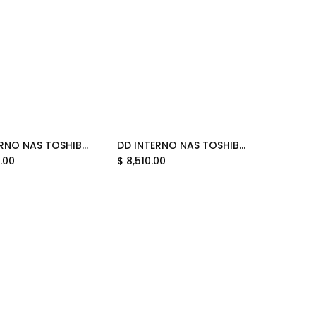
DD INTERNO NAS TOSHIBA 20TB HDWG82AXZSTB N300 PRO 3.5 11M DE GARANTIA
DD INTERNO NAS TOSHIBA 14TB N300 PRO HDWG51EXZSTB 3.5 11M DE GARANTIA
Add to Cart
.00
$
8,510.00