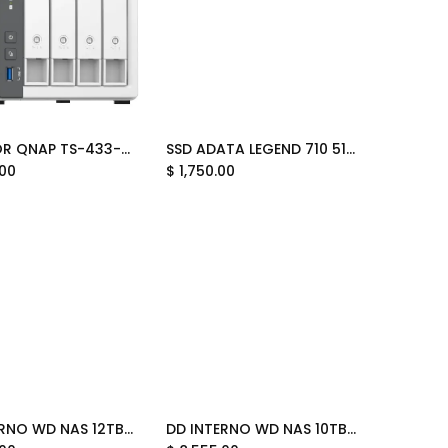
SERVIDOR QNAP TS-433-4G-U CORTEX -A55 2.0GHZ 4GB DDR4 4BAHIAS WHITE S/N DISCOS 12M DE GARANTIA
SSD ADATA LEGEND 710 512GB M.2 2280 1800MB/2400MB ALEG-710-512GCS 11M DE GARANTIA
Add to Cart
Add to Cart
.00
$
1,750.00
DD INTERNO WD NAS 12TB RED PLUS WD120EFGX SATA III 3.5 11M DE GARANTIA
DD INTERNO WD NAS 10TB RED PLUS WD100EFGX SATA III 3.5 11M DE GARANTIA
Add to Cart
Add to Cart