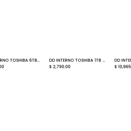
DD INTERNO TOSHIBA 6TB MG10-D MG10ADA600E 3.5 11M DE GARANTIA
DD INTERNO TOSHIBA 1TB MG10-D MG10ADA100N 3.5 11M DE GARANTIA
Add to Cart
Add to Cart
00
$
2,790.00
$
10,965