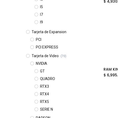
$
4,930
I5
I7
I9
Tarjeta de Expansion
PCI
PCI EXPRESS
Tarjeta de Video
(70)
NVIDIA
GT
$
6,995
QUADRO
RTX3
RTX4
RTX5
SERIE N