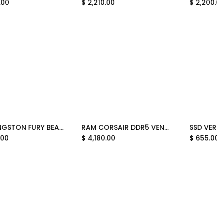
.00
$
2,210.00
$
2,200
RAM KINGSTON FURY BEAST 32GB 1X32 DDR5 6000 KF560C36BBE-32 12M DE GARANTIA
RAM CORSAIR DDR5 VENGEANCE 1X16 16GB 6000 GRIS CMH16GX5M1E6000Z36 12M DE GARANTIA
Add to Cart
.00
$
4,180.00
$
655.0