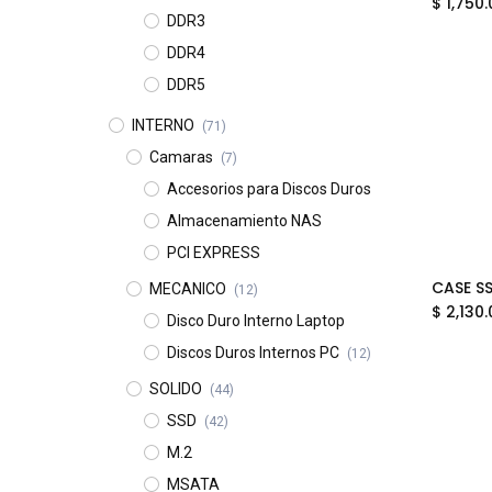
$
1,750.
DDR3
DDR4
DDR5
INTERNO
(71)
Camaras
(7)
Accesorios para Discos Duros
Almacenamiento NAS
PCI EXPRESS
MECANICO
(12)
$
2,130.
Disco Duro Interno Laptop
Discos Duros Internos PC
(12)
SOLIDO
(44)
SSD
(42)
M.2
MSATA