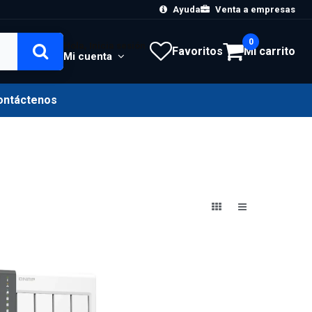
Ayuda
Venta a empresas
0
Hola, Inicia sesión
Favoritos
Mi carrito
Mi cuenta
ontáctenos