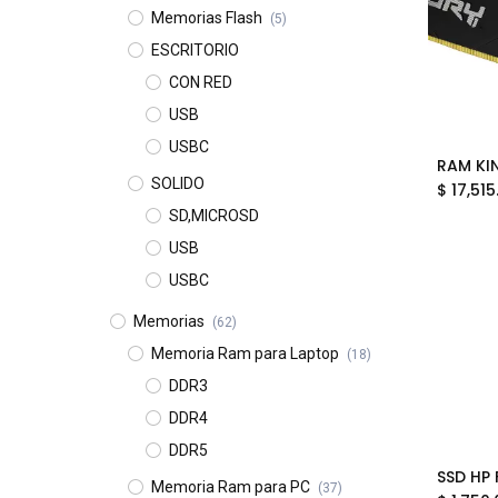
Memorias Flash
(5)
ESCRITORIO
CON RED
USB
USBC
SOLIDO
$
17,515
SD,MICROSD
USB
USBC
Memorias
(62)
Memoria Ram para Laptop
(18)
DDR3
DDR4
DDR5
Memoria Ram para PC
(37)