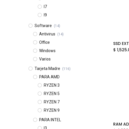
I7
I9
Software
(14)
Antivirus
(14)
Office
$
1,525.
Windows
Varios
Tarjeta Madre
(116)
PARA AMD
RYZEN 3
RYZEN 5
RYZEN 7
RYZEN 9
PARA INTEL
I3