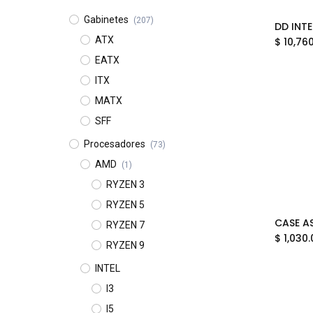
Gabinetes
(207)
ATX
$
10,76
EATX
ITX
MATX
SFF
Procesadores
(73)
AMD
(1)
RYZEN 3
RYZEN 5
RYZEN 7
$
1,030.
RYZEN 9
INTEL
I3
I5