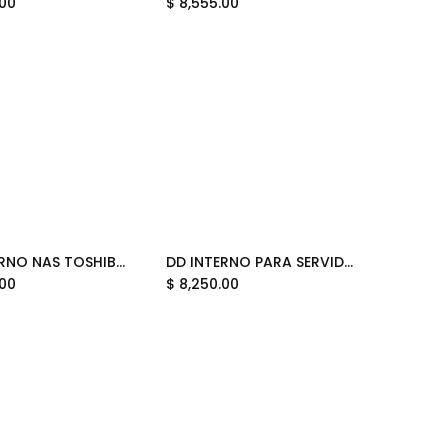
.00
$
8,555.00
DD INTERNO NAS TOSHIBA 16TB HDWG51GXZSTA N300 3.5 11M DE GARANTIA
DD INTERNO PARA SERVIDOR TOSHIBA 16TB MG09ACA16TE 3.5 11M DE GARANTIA
.00
$
8,250.00