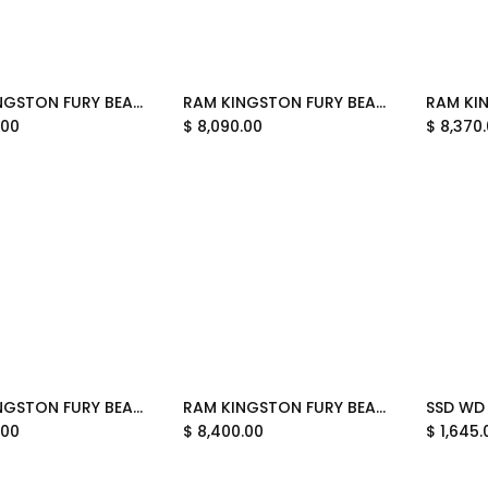
RAM KINGSTON FURY BEAST DDR5 32GB 6500 BLANCO KF556C36BWE-32 12M DE GARANTIA
RAM KINGSTON FURY BEAST DDR5 32GB 5200 NEGRO RGB KF552C40BB2A-32 12M DE GARANTIA
Add to Cart
.00
$
8,090.00
$
8,370
RAM KINGSTON FURY BEAST DDR5 32GB 6000 NEGRO RGB KF560C36BBE2A-32 12M DE GARANTIA
RAM KINGSTON FURY BEAST DDR5 32GB 5600 BLANCO RGB KF556C36BWEA-32 12M DE GARANTIA
.00
$
8,400.00
$
1,645.