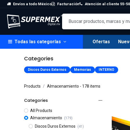
Skip to Content
Envíos a todo México
Facturación
Atención al cliente 55-50
Todas las categorías
Ofertas
Nuev
Categories
Discos Duros Externos
Memorias
INTERNO
Products
Almacenamiento
- 178 items
Categories
All Products
Almacenamiento
(179)
Discos Duros Externos
(41)