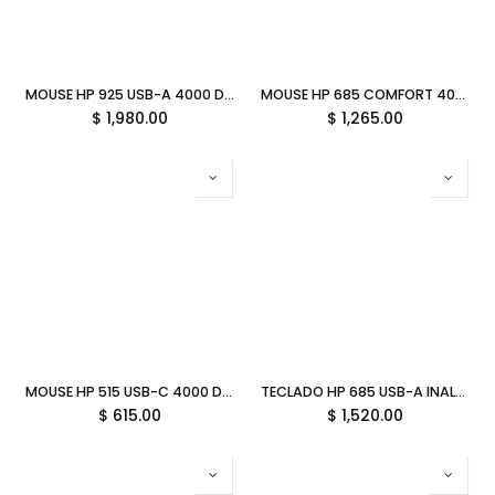
MOUSE HP 925 USB-A 4000 DPI INALAMBRICO BLUETOOTH ERGONOMICO VERTICAL NEGRO 6H1A5AA GARANTIA CON FABRICANTE
MOUSE HP 685 COMFORT 4000 DPI INALAMBRICO BLUETOOTH NEGRO 8T6M0UT GARANTIA CON FABRICANTE
$
1,980.00
$
1,265.00
MOUSE HP 515 USB-C 4000 DPI INALAMBRICO RECARGABLE NEGRO 9C2F7AA GARANTIA CON FABRICANTE
TECLADO HP 685 USB-A INALAMBRICO ERGONOMICO 8T6L9UT GARANTIA CON FABRICANTE
$
615.00
$
1,520.00