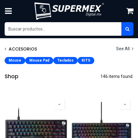
Skip to Content
ACCESORIOS
See All
Mouse
Mouse Pad
Teclados
KITS
Shop
146 items found.