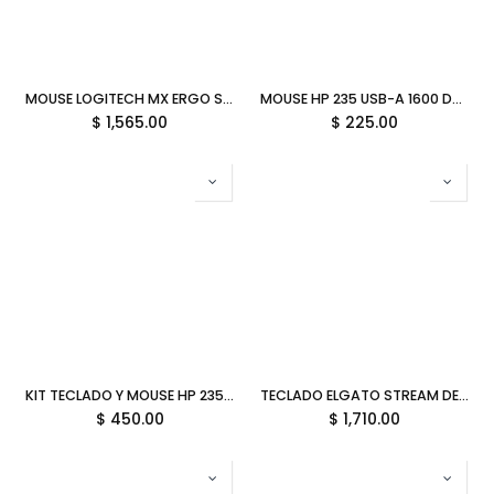
MOUSE LOGITECH MX ERGO S TRACKBALL INALAMBRICO GRAFITO 910-007261 11M DE GARANTIA
MOUSE HP 235 USB-A 1600 DPI INALAMBRICO NEGRO 4E407UT GARANTIA CON FABRICANTE
$
1,565.00
$
225.00
KIT TECLADO Y MOUSE HP 235 TEC/ESP INALAMBRICO USB NEGRO 1Y4D0UT GARANTIA CON FABRICANTE
TECLADO ELGATO STREAM DECK NEO 8 TECLAS USB 2.0 BLANCO 10GBJ9901 11M DE GARANTIA
$
450.00
$
1,710.00