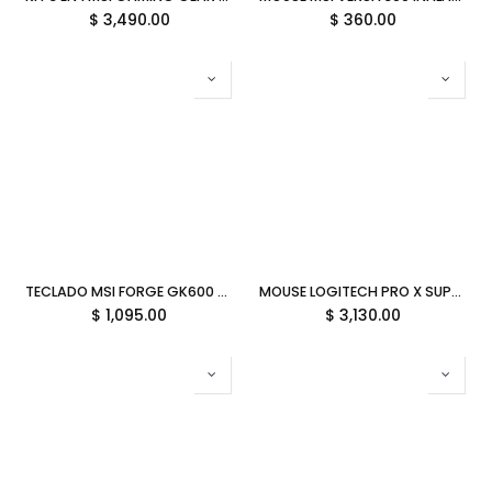
$
3,490.00
$
360.00
TECLADO MSI FORGE GK600 TKL VIOLET INALAMBRICO BLANCO MECANICO TEC/ING BLUETOOTH/USB-C RGB FORGE GK600 TKL WIRELESS VIOLET 12M DE GARANTIA
MOUSE LOGITECH PRO X SUPERLIGHT 2 INALAMBRICO NEGRO 910-006629 11M DE GARANTIA
$
1,095.00
$
3,130.00