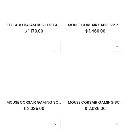
TECLADO BALAM RUSH DEFEAT LEVEL GK3 MECANICO RGB INALAMBRICO PANTALLA IPS NEGRO BR-942492 12M DE GARANTIA
MOUSE CORSAIR SABRE V2 PRO ULTRALIGHT WIRELESS 33000DPI BLANCO CH-931G001-WW 12M DE GARANTIA
$
1,170.00
$
1,460.00
MOUSE CORSAIR GAMING SCIMITAR ELITE WIRELESS SE RGB 16 BOTONES PROGRAMABLES 33000DPI NEGRO/AMARILLO CH-9314415-WW 12M DE GARANTIA
MOUSE CORSAIR GAMING SCIMITAR ELITE WIRELESS SE RGB 16 BOTONES PROGRAMABLES 33000DPI GRIS CH-9314014-WW 12M DE GARANTIA
$
2,035.00
$
2,035.00