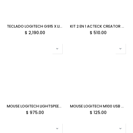
TECLADO LOGITECH G915 X LIGHTSPEED RGB NEGRO BLUETOOTH 920-012715 11M DE GARANTIA
KIT 2 EN 1 ACTECK CREATOR ULTRA CONFORT MK650 MULTIMEDIA TEC MOU USB NEGRO AC-939867 6M DE GARANTIA
$
2,190.00
$
510.00
MOUSE LOGITECH LIGHTSPEED G309 INALAMBRICO 910-007206 BLANCO 12M DE GARANTIA
MOUSE LOGITECH M100 USB NEGRO ALAMBRICO 910-001601 12M DE GARANTIA
$
975.00
$
125.00