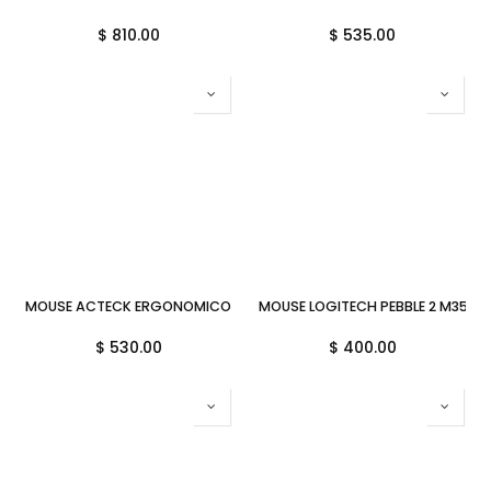
$
810.00
$
535.00
MOUSE ACTECK ERGONOMICO VIRTUOS FITT PRO MI770 NEGRO USB/
MOUSE LOGITECH PEBBLE 2 M350S
$
530.00
$
400.00