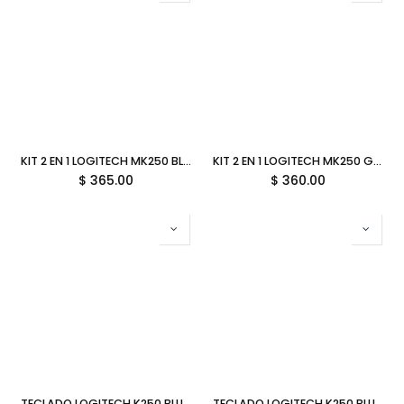
KIT 2 EN 1 LOGITECH MK250 BLANCO BLUETOOTH ESP 920-013514 12M DE GARANTIA
KIT 2 EN 1 LOGITECH MK250 GRAFITO BLUETOOTH ESP 920-013513 12M DE GARANTIA
$
365.00
$
360.00
TECLADO LOGITECH K250 BLUETOOTH BLANCO INALAMBRICO ESP 920-013446 11M DE GARANTIA
TECLADO LOGITECH K250 BLUETOOTH ROSA INALAMBRICO ESP 920-013447 11M DE GARANTIA