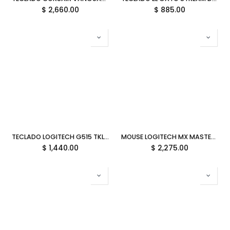
$
2,660.00
$
885.00
TECLADO LOGITECH G515 TKL INGLES USB-A RGB NEGRO 920-012868 11M DE GARANTIA
MOUSE LOGITECH MX MASTER 4 BLUETOOTH USB-C PANEL HAPTIC 910-007565 11M DE GARANTIA
$
1,440.00
$
2,275.00