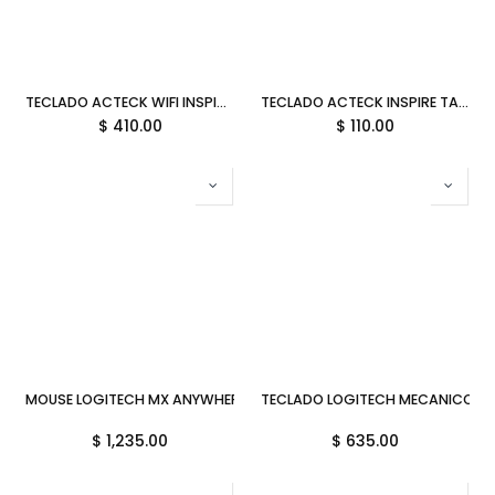
TECLADO ACTECK WIFI INSPIRE COMP TI695 BLANCO BLUETOOTH MULTIDISPOSITIVO AC-934213 3M DE GARANTIA
TECLADO ACTECK INSPIRE TA120 USB AC-928946 03M DE GARANTIA
$
410.00
$
110.00
MOUSE LOGITECH MX ANYWHERE 3S ROSA INALAMBRICO 910-006934 
TECLADO LOGITECH MECANICO PEB
$
1,235.00
$
635.00