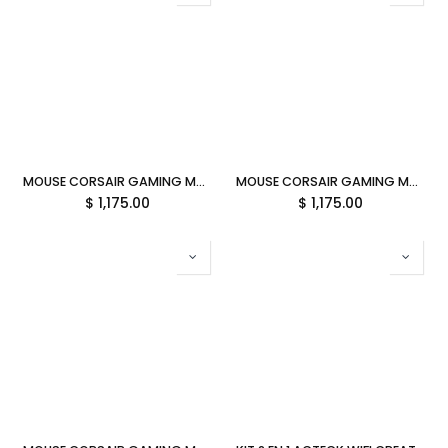
MOUSE CORSAIR GAMING M75 AIR INALAMBRICO 25000DPI GRIS CH-931D102-NA 11M DE GARANTIA
MOUSE CORSAIR GAMING M75 AIR INALAMBRICO 26000DPI BLANCO CH-931D101-NA 11M DE GARANTIA
$
1,175.00
$
1,175.00