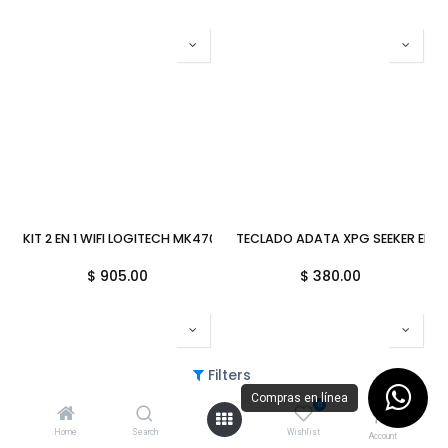
KIT 2 EN 1 WIFI LOGITECH MK470 GRAFITO ESP 920-009266 11M DE G
TECLADO ADATA XPG SEEKER EDIC
$
905.00
$
380.00
Filters
Compras en línea
0
Home
Search
Wishlist
Account