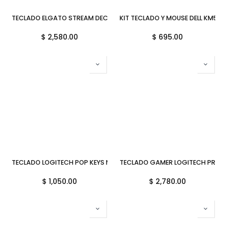
TECLADO ELGATO STREAM DECK MK.2 15 TECLAS ALAMBRICO USB BLA
KIT TECLADO Y MOUSE DELL KM522
$
2,580.00
$
695.00
TECLADO LOGITECH POP KEYS MECANICO INALAMBRICO AMARILLO 920
TECLADO GAMER LOGITECH PRO X 
$
1,050.00
$
2,780.00