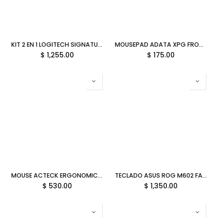
KIT 2 EN 1 LOGITECH SIGNATURE SLIM MK950 NEGRO 920-012473 12M DE GARANTIA
MOUSEPAD ADATA XPG FRONTLINEXL MICROFIBRA 900MMX400MMX3MM NEGRO FRONTLINEXL-BKCWW SIN GARANTIA
$
1,255.00
$
175.00
MOUSE ACTECK ERGONOMICO VIRTUOS FITT PRO MI770 ROSA USB/BLUETOOTH AC-939638 3M DE GARANTIA
TECLADO ASUS ROG M602 FALCHION/BN/CA AURA SYNC MECANICO ALAMBRICO ROG PBT 2P -C BLANCO 90MP0347-BKAA11 12M DE GARANTIA
$
530.00
$
1,350.00