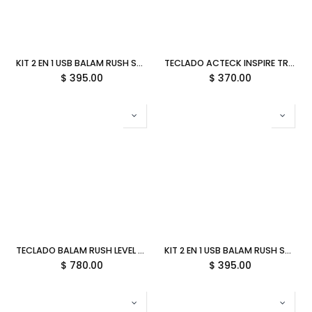
KIT 2 EN 1 USB BALAM RUSH SQUAD CONQUEST KG515 BLANCO TECLADO AL 85/ MOUSE 7200DPI RGB BR-940450 3M DE GARANTIA
TECLADO ACTECK INSPIRE TREK TI737 NEGRO 2.4 MHZ BT RECARGABLE ELITE AC-940122 03M DE GARANTIA
$
395.00
$
370.00
TECLADO BALAM RUSH LEVEL PRO GK990 2.4 MHZ BT SWITCH ROJO RGB BR-940368 03M DE GARANTIA
KIT 2 EN 1 USB BALAM RUSH SQUAD CONQUEST KG515 NEGRO TECLADO AL 85/ MOUSE 7200DPI RGB BR-940443 3M DE GARANTIA
$
780.00
$
395.00