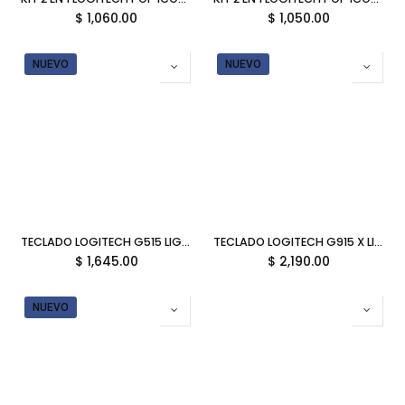
$
1,060.00
$
1,050.00
NUEVO
NUEVO
TECLADO LOGITECH G515 LIGHTSPEED RGB BLANCO USB-A 920-012535 11M DE GARANTIA
TECLADO LOGITECH G915 X LIGHTSPEED RGB BLANCO BLUETOOTH 920-012732 11M DE GARANTIA
$
1,645.00
$
2,190.00
NUEVO