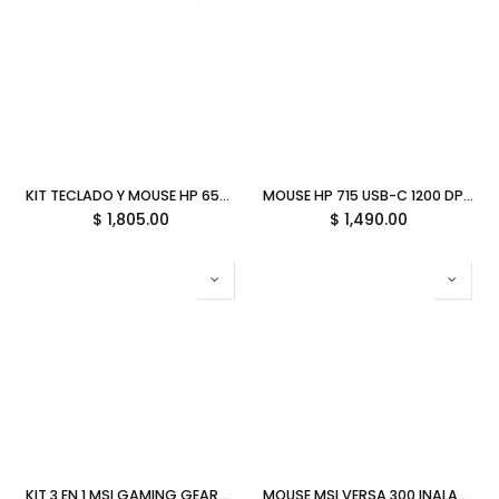
KIT TECLADO Y MOUSE HP 655 TEC/ESP INALAMBRICO USB-A NEGRO 4R009UT GARANTIA CON FABRICANTE
MOUSE HP 715 USB-C 1200 DPI INALAMBRICO MULTIDISPOSITIVO RECARGABLE NEGRO 6E6F0AA GARANTIA CON FABRICANTE
$
1,805.00
$
1,490.00
KIT 3 EN 1 MSI GAMING GEAR BUNDLE FRIEREN EDITION TEC FORGE TKL INALAMBRICO MOUSE VERSA INALAMBRICO MOUSEPAD FRIEREN EDITION 12M DE GARANTIA
MOUSE MSI VERSA 300 INALAMBRICO BLANCO RGB VERSA 300 WIRELESS WHITE 12M GARANTIA