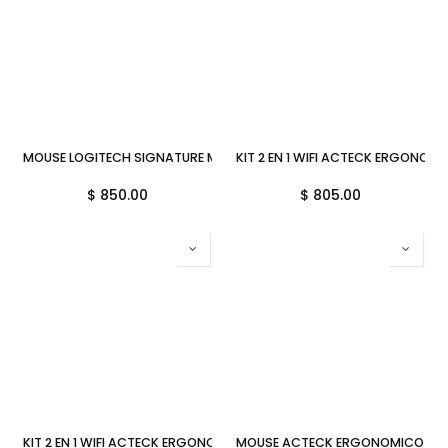
MOUSE LOGITECH SIGNATURE M650L INALAMBRICO NEGRO 910-006231
KIT 2 EN 1 WIFI ACTECK ERGONO
$
850.00
$
805.00
KIT 2 EN 1 WIFI ACTECK ERGONOMICO VIRTUOS FITT MK770 MULTIM
MOUSE ACTECK ERGONOMICO VIRT