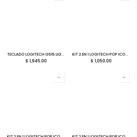
TECLADO LOGITECH G515 LIGHTSPEED TKL RGB BLUETOOTH NEGRO 920-012423 11M DE GARANTIA
KIT 2 EN 1 LOGITECH POP ICON COMBO BLUETOOTH BLANCO NARANJA 920-013055 12M DE GARANTIA
$
1,945.00
$
1,050.00
KIT 2 EN 1 LOGITECH POP ICON COMBO BLUETOOTH LILA BLANCO 920-013054 12M DE GARANTIA
KIT 2 EN 1 LOGITECH POP ICON COMBO BLUETOOTH NEGRO VERDE 920-013052 12M DE GARANTIA