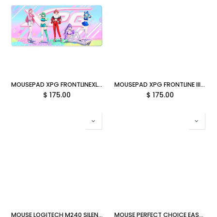
MOUSEPAD XPG FRONTLINEXL XTREME SAGA 05 MICROFIBRA 900MMX400MMX3MM FRONTLINEXL XTREMESAGA05-BKCWW SIN GARANTIA
MOUSEPAD XPG FRONTLINE III MICROFIBRA XL 900MMX400MMX3MM NEGRO FRONTLINE III XL-BKCWW SIN GARANTIA
$
175.00
$
175.00
MOUSE LOGITECH M240 SILENT OPTICO BLUETOOTH 4000DPI NEGRO 910-007113 12M DE GARANTIA
MOUSE PERFECT CHOICE EASY LINE OPTICO 1000 DPI ALAMBRICO NEGRO EL-993377 12M DE GARANTIA