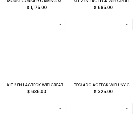
MOUSE CORSAIR GAMING M75 AIR INALAMBRICO 25000DPI NEGRO CH-931D100-NA 11M DE GARANTIA
KIT 2 EN 1 ACTECK WIFI CREATOR VIRTUOS SILK MK720 TEC Y MOU ROSA BLUETOOTH MULTIDISPOSITIVO AC-936279 3M DE GARANTIA
$
1,175.00
$
685.00
KIT 2 EN 1 ACTECK WIFI CREATOR VIRTUOS SILK MK720 TEC Y MOU BLANCO BLUETOOTH MULTIDISPOSITIVO AC-936262 3M DE GARANTIA
TECLADO ACTECK WIFI UNY COMP TI685 BLANCO BLUETOOTH AC-934190 3M DE GARANTIA
$
685.00
$
325.00