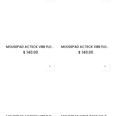
MOUSEPAD ACTECK VIBE FLOW TOOLS MT494H TELA GOMA 80X35CM HERRAMIENTAS ADVANCED BLANCO AC-941082 SIN GARANTIA
MOUSEPAD ACTECK VIBE FLOW WORLD MT494W TELA GOMA 80X35CM MUNDO ADVANCED NEGRO AC-941037 SIN GARANTIA
$
140.00
$
140.00