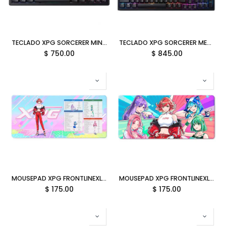
TECLADO XPG SORCERER MINI MECANICO ALAMBRICO USB-C RGB NEGRO SORCERER MINIRD-BKCWW 12M DE GARANTIA
TECLADO XPG SORCERER MECANICO ALAMBRICO USB-C RGB NEGRO SORCERERRD-BKCWW 12M DE GARANTIA
$
750.00
$
845.00
MOUSEPAD XPG FRONTLINEXL XTREME SAGA 07 MICROFIBRA 900MMX400MMX3MM FRONTLINEXL XTREMESAGA07-BKCWW SIN GARANTIA
MOUSEPAD XPG FRONTLINEXL XTREME SAGA 06 MICROFIBRA 900MMX400MMX3MM FRONTLINEXL XTREMESAGA06-BKCWW SIN GARANTIA
$
175.00
$
175.00