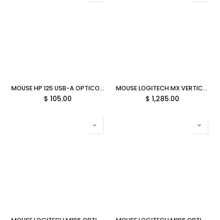
MOUSE HP 125 USB-A OPTICO 1200DPI ALAMBRICO NEGRO 265A9UT GARANTIA CON FABRICANTE
MOUSE LOGITECH MX VERTICAL ERGO GRAPHITO INALAMBRICO 910-005449 11M DE GARANTIA
$
105.00
$
1,285.00