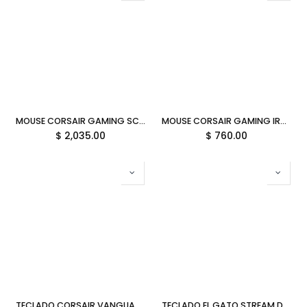
MOUSE CORSAIR GAMING SCIMITAR ELITE WIRELESS SE RGB 16 BOTONES PROGRAMABLES 33000DPI BLANCO CH-9314011-WW 12M DE GARANTIA
MOUSE CORSAIR GAMING IRONCLAW RGB 18000DPI NEGRO CH-9307011-NA 12M DE GARANTIA
$
2,035.00
$
760.00
TECLADO CORSAIR VANGUARD 96 MLX PLASMA MECANICO RGB REPOSA MANOS MAGNETICO ALAMBRICO PANTALLA LCD CH-91E901E-NA 12M DE GARANTIA
TECLADO EL GATO STREAM DECK EDICION DISCORD 6 TECLAS MINI LCD PERSONALISABLES 10GAI9931 11M DE GARANTIA