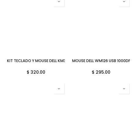
KIT TECLADO Y MOUSE DELL KM300C TEC/ESP ALAMBRICO USB NEGRO
MOUSE DELL WM126 USB 1000DPI 
$
320.00
$
295.00