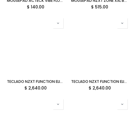
MOUSEPAD ACTECK VIBE FLOW WORLD MT494W TELA GOMA 80X35CM MUNDO ADVANCED GRIS AC-941044 SIN GARANTIA
MOUSEPAD NZXT ZONE XXL BLANCO TELA 95X95X410MM MM-2XLSP-WH SIN GARANTIA
$
140.00
$
515.00
TECLADO NZXT FUNCTION ELITE MINITKL NEGRO SWITCH MAGNETICO RGB AL 75 KB-101NB-US 12M DE GARANTIA
TECLADO NZXT FUNCTION ELITE MINITKL BLANCO SWITCH MAGNETICO RGB AL 75 KB-101NW-US 12M DE GARANTIA
$
2,640.00
$
2,640.00