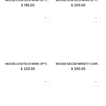
MOUSE LOGITECH M196 OPTICO BLUETOOTH 1000DPI ROSA 910-007458 11M DE GARANTIA
MOUSE LOGITECH M196 OPTICO BLUETOOTH 1000DPI BLANCO 910-007457 11M DE GARANTIA
$
195.00
$
200.00
MOUSE LOGITECH M196 OPTICO BLUETOOTH 1000DPI NEGRO 910-007456 11M DE GARANTIA
MOUSE NACEB INFINITY CONFORT CS1 INALAMBRICO 3200DPI DOBLE SCROLL NEGRO NA-0133 12M DE GARANTIA
$
200.00
$
390.00