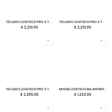
TECLADO LOGITECH PRO X TKL RAPID RGB USB INGLES ROSA 920-013133 11M DE GARANTIA
TECLADO LOGITECH PRO X TKL RAPID RGB USB INGLES BLANCO 920-013132 11M DE GARANTIA
$
2,210.00
$
2,210.00
TECLADO LOGITECH PRO X TKL RAPID RGB USB INGLES NEGRO 920-013131 11M DE GARANTIA
MOUSE LOGITECH MX ANYWHERE 3S BLUETOOTH RECARGABLE 910-006933 11M DE GARANTIA
$
2,355.00
$
1,220.00