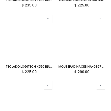
$
235.00
$
225.00
TECLADO LOGITECH K250 BLUETOOTH GRAFITO INALAMBRICO ESP 920-013445 11M DE GARANTIA
MOUSEPAD NACEB NA-0927 RIGIDO RGB NEGRO PCV NA-0927 1M DE GARANTIA
$
225.00
$
290.00