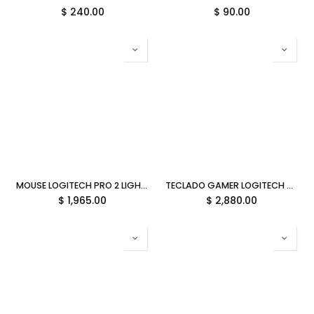
$
240.00
$
90.00
MOUSE LOGITECH PRO 2 LIGHTSPEED INALAMBRICO NEGRO 910-007294 12M DE GARANTIA
TECLADO GAMER LOGITECH PRO X TKL LIGHTSYNC RGB NEGRO 920-012127 12M DE GARANTIA
$
1,965.00
$
2,880.00