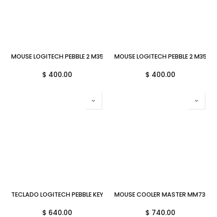
MOUSE LOGITECH PEBBLE 2 M350S BLANCO 910-007047 11M DE GARA
MOUSE LOGITECH PEBBLE 2 M350S
$
400.00
$
400.00
TECLADO LOGITECH PEBBLE KEYS 2 K380S GRAPHITE ESPAÑOL 920-011
MOUSE COOLER MASTER MM730 GA
$
640.00
$
740.00