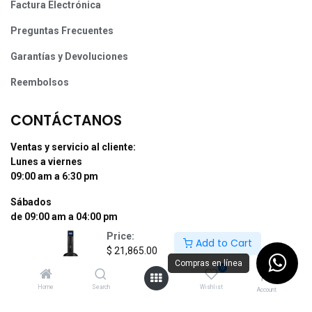
Factura Electrónica
Preguntas Frecuentes
Garantías y Devoluciones
Reembolsos
CONTÁCTANOS
Ventas y servicio al cliente:
Lunes a viernes
09:00 am a 6:30 pm
Sábados
de 09:00 am a 04:00 pm
Price:
Add to Cart
Tel: (55) 50255181 Ext. 800 y 812
$
21,865.00
Whatsapp +52 56 10704437
Compras en línea
0
contacto@supermexdigital.com
Home
Search
Wishlist
Account