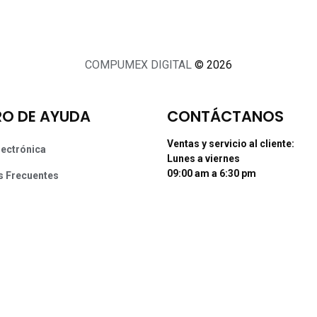
COMPUMEX DIGITAL
© 2026
O DE AYUDA
CONTÁCTANOS
Ventas y servicio al cliente:
lectrónica
Lunes a viernes
09:00 am a 6:30 pm
s Frecuentes
Sábados
 y Devoluciones
de 09:00 am a 04:00 pm
sos
Tel: (55) 50255181 Ext. 800 y 812
Whatsapp +52 56 10704437
contacto@supermexdigital.co