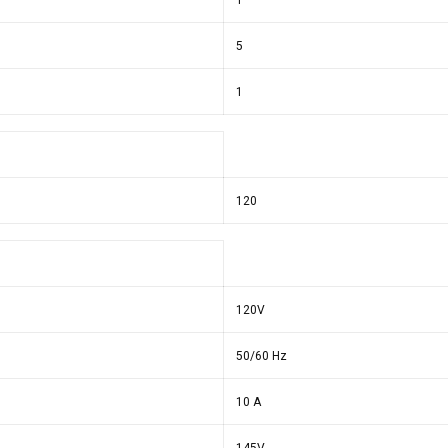
1
5
1
120
120V
50/60 Hz
10 A