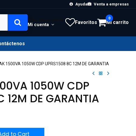
Ayuda
Venta a empresas
0
Hola, Inicia sesión
Favoritos
Mi carrito
Mi cuenta
ontáctenos
K 1500VA 1050W CDP UPRS1508 8C 12M DE GARANTIA
500VA 1050W CDP
C 12M DE GARANTIA
dd to Cart