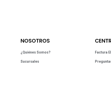
NOSOTROS
CENTR
¿Quiénes Somos?
Factura E
Sucursales
Pregunta
Términos y Condiciones
Garantías
Términos y Condiciones Tiendas Físicas
Reembol
Aviso de Privacidad