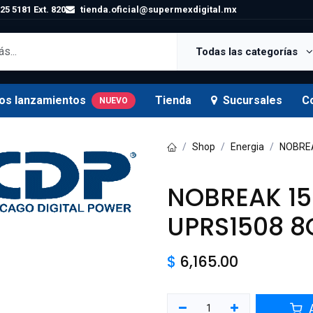
25 5181 Ext. 820
tienda.oficial@supermexdigital.mx
Todas las categorías
os lanzamientos
Tienda
Sucursales
C
NUEVO
Shop
Energia
NOBREA
NOBREAK 1
UPRS1508 8
$
6,165.00
A