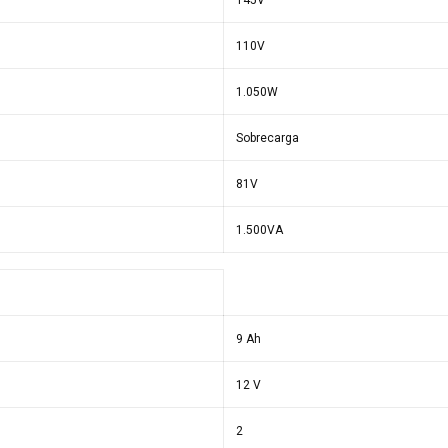
145V
110V
1.050W
Sobrecarga
81V
1.500VA
9 Ah
12 V
2