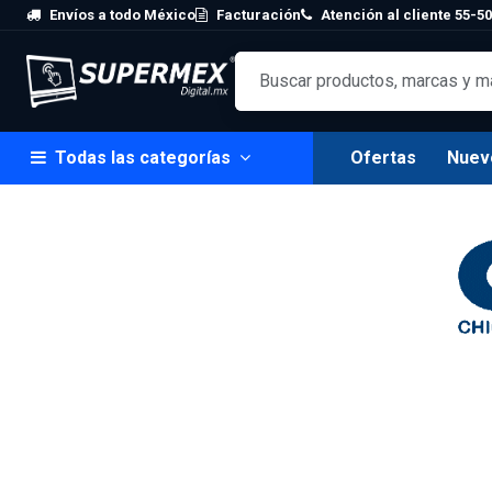
Skip to Content
Envíos a todo México
Facturación
Atención al cliente 55-50
Todas las categorías
Ofertas
Nuev