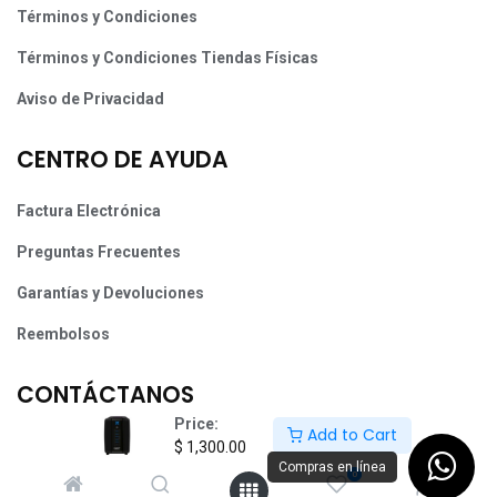
Términos y Condiciones
Términos y Condiciones Tiendas Físicas
Aviso de Privacidad
CENTRO DE AYUDA
Factura Electrónica
Preguntas Frecuentes
Garantías y Devoluciones
Reembolsos
CONTÁCTANOS
Price:
Add to Cart
Ventas y servicio al cliente:
$
1,300.00
Lunes a viernes
Compras en línea
0
09:00 am a 6:30 pm