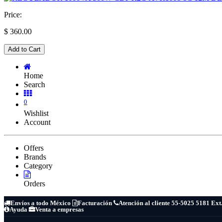
Price:
$
360.00
Add to Cart
Home
Search
0
Wishlist
Account
Offers
Brands
Category
Orders
Envíos a todo México
Facturación
Atención al cliente 55-5025 5181 Ext
Ayuda
Venta a empresas