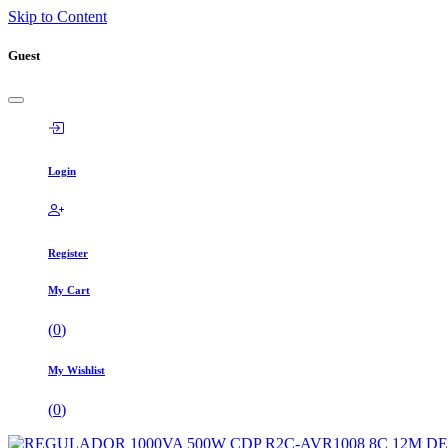
Skip to Content
Guest
Login
Register
My Cart
(
0
)
My Wishlist
(
0
)