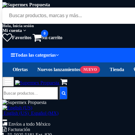
Hola, Inicia sesión
Mi cuenta
0
Favoritos
Mi carrito
Todas las categorías
Ofertas
Nuevos lanzamientos
Tienda
NUEVO
English (US)
Español (MX)
Envíos a todo México
Facturación
55-5025 5181 Ext. 820