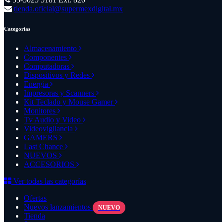
tienda.oficial@supermexdigital.mx
Categorías
Almacenamiento
Componentes
Computadoras
Dispositivos y Redes
Energia
Impresoras y Scanners
Kit Teclado y Mouse Gamer
Monitores
Tv Audio y Video
Videovigilancia
GAMERS
Last Chance
NUEVOS
ACCESORIOS
Ver todas las categorías
Ofertas
Nuevos lanzamientos
NUEVO
Tienda