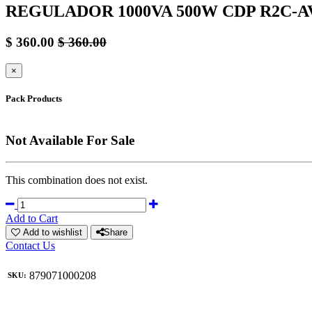
REGULADOR 1000VA 500W CDP R2C-A
$
360.00
$
360.00
×
Pack Products
Not Available For Sale
This combination does not exist.
Add to Cart
Add to wishlist
Share
Contact Us
879071000208
SKU: