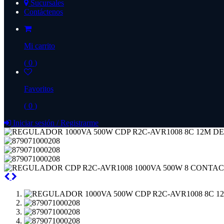
Sucursales
Contáctenos
Mi carrito
(
0
)
Favoritos
(
0
)
Iniciar sesión
/
Registrarme