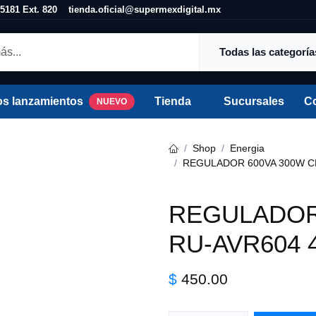
25 5181 Ext. 820
tienda.oficial@supermexdigital.mx
Todas las categorías
os lanzamientos
Tienda
Sucursales
C
NUEVO
Shop
Energia
REGULADOR 600VA 300W CD
REGULADOR
RU-AVR604 
$
450.00