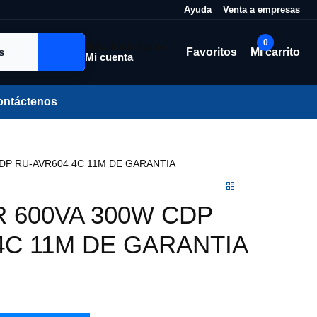
Ayuda
Venta a empresas
0
Hola, Inicia sesión
Favoritos
Mi carrito
Mi cuenta
ontáctenos
P RU-AVR604 4C 11M DE GARANTIA
 600VA 300W CDP
4C 11M DE GARANTIA