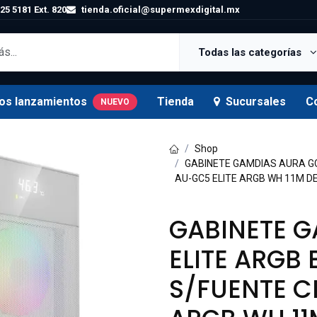
25 5181 Ext. 820
tienda.oficial@supermexdigital.mx
Todas las categorías
os lanzamientos
Tienda
Sucursales
C
NUEVO
Shop
GABINETE GAMDIAS AURA GC
AU-GC5 ELITE ARGB WH 11M D
GABINETE 
ELITE ARGB
S/FUENTE C