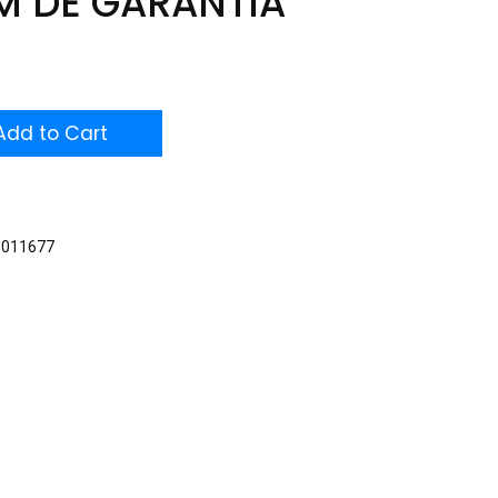
M DE GARANTIA
dd to Cart
5011677