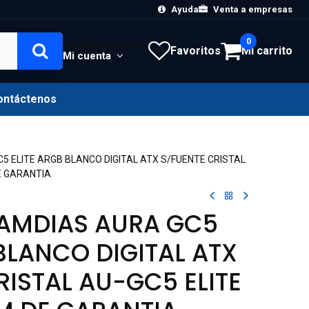
Ayuda
Venta a empresas
0
Hola, Inicia sesión
Favoritos
Mi carrito
Mi cuenta
ontáctenos
5 ELITE ARGB BLANCO DIGITAL ATX S/FUENTE CRISTAL
E GARANTIA
GAMDIAS AURA GC5
 BLANCO DIGITAL ATX
RISTAL AU-GC5 ELITE