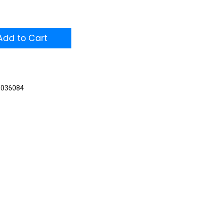
dd to Cart
3036084