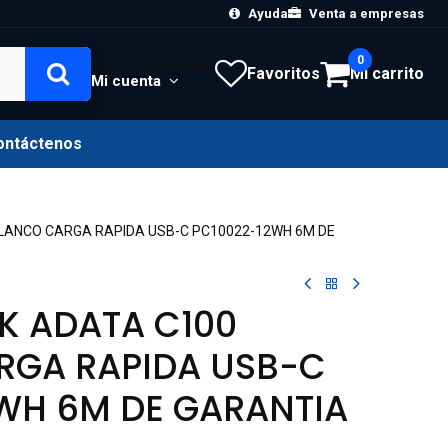
Ayuda
Venta a empresas
0
Hola, Inicia sesión
Favoritos
Mi carrito
Mi cuenta
ontáctenos
LANCO CARGA RAPIDA USB-C PC10022-12WH 6M DE
K ADATA C100
RGA RAPIDA USB-C
WH 6M DE GARANTIA