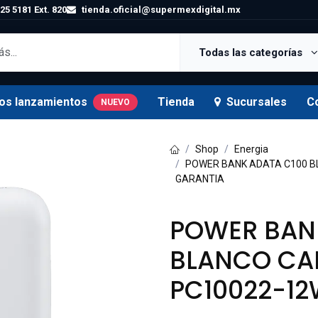
25 5181 Ext. 820
tienda.oficial@supermexdigital.mx
Todas las categorías
os lanzamientos
Tienda
Sucursales
C
NUEVO
Shop
Energia
POWER BANK ADATA C100 B
GARANTIA
POWER BAN
BLANCO CA
PC10022-12