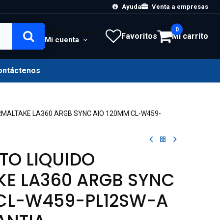
Ayuda
Venta a empresas
0
Hola, Inicia sesión
Favoritos
Mi carrito
Mi cuenta
ontáctenos
RMALTAKE LA360 ARGB SYNC AIO 120MM CL-W459-
TO LIQUIDO
KE LA360 ARGB SYNC
 CL-W459-PL12SW-A