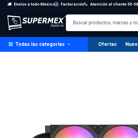
Skip to Content
Envíos a todo México
Facturación
Atención al cliente 55-50
Todas las categorías
Ofertas
Nuev