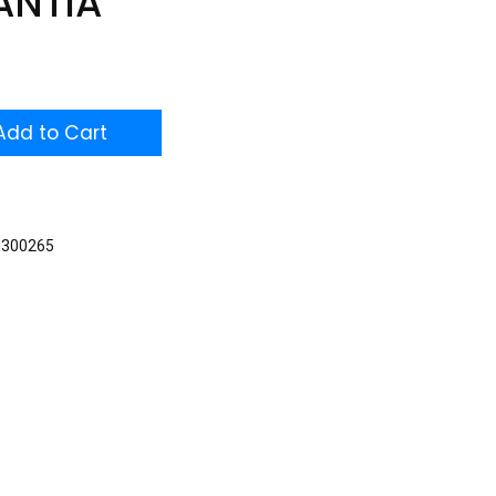
ANTIA
dd to Cart
0300265