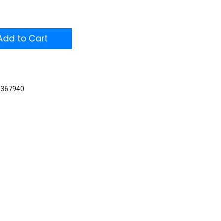
dd to Cart
2367940