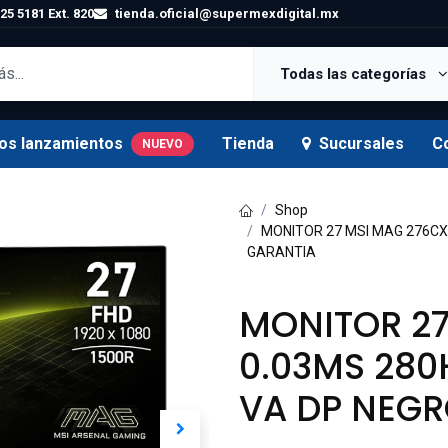
25 5181 Ext. 820
tienda.oficial@supermexdigital.mx
Todas las categorías
os lanzamientos
Tienda
Sucursales
C
NUEVO
Shop
MONITOR 27 MSI MAG 276CX
GARANTIA
MONITOR 27
0.03MS 280
VA DP NEGR