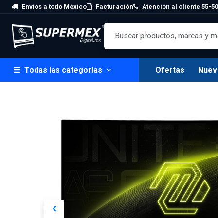
Skip to Content
Envíos a todo México
Facturación
Atención al cliente 55-50
Todas las categorías
Ofertas
Nuev