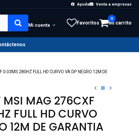
Ayuda
Venta a empresas
0
Hola, Inicia sesión
Favoritos
Mi carrito
Mi cuenta
ontáctenos
F 0.03MS 280HZ FULL HD CURVO VA DP NEGRO 12M DE
 MSI MAG 276CXF
HZ FULL HD CURVO
O 12M DE GARANTIA