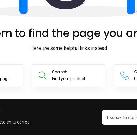
m to find the page you ar
Here are some helpful links instead
Search
C
epage
Find your product
G
r
cto en tu correo.