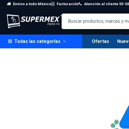
Skip to Content
Envíos a todo México
Facturación
Atención al cliente 55-50
Todas las categorías
Ofertas
Nuev