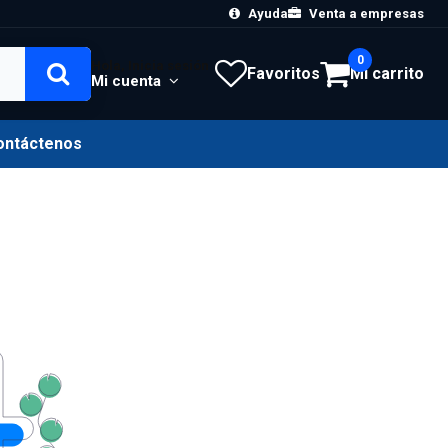
Ayuda
Venta a empresas
0
Hola, Inicia sesión
Favoritos
Mi carrito
Mi cuenta
ontáctenos