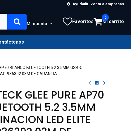
Ayuda
Venta a empresas
0
Hola, Inicia sesión
Favoritos
Mi carrito
Mi cuenta
ontáctenos
AP70 BLANCO BLUETOOTH 5.2 3.5MM USB-C
S AC-936392 03M DE GARANTIA
ECK GLEE PURE AP70
ETOOTH 5.2 3.5MM
INACION LED ELITE