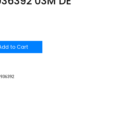
936392 03M DE
dd to Cart
5936392