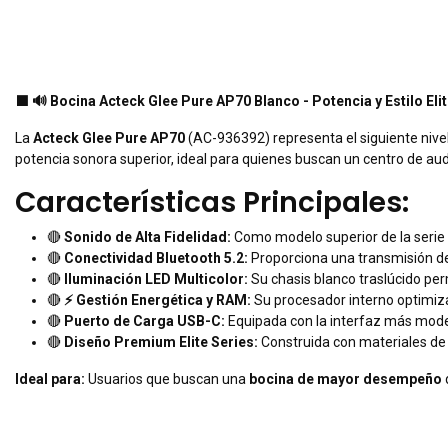
⬛
🔊 Bocina Acteck Glee Pure AP70 Blanco - Potencia y Estilo Eli
La
Acteck Glee Pure AP70
(AC-936392) representa el siguiente nivel
potencia sonora superior, ideal para quienes buscan un centro de a
Características Principales:
🔴
Sonido de Alta Fidelidad:
Como modelo superior de la serie 
🔴
Conectividad Bluetooth 5.2:
Proporciona una transmisión de 
🔴
Iluminación LED Multicolor:
Su chasis blanco traslúcido pe
🔴
⚡ Gestión Energética y RAM:
Su procesador interno optimiza 
🔴
Puerto de Carga USB-C:
Equipada con la interfaz más mode
🔴
Diseño Premium Elite Series:
Construida con materiales de 
Ideal para:
Usuarios que buscan una
bocina de mayor desempeño