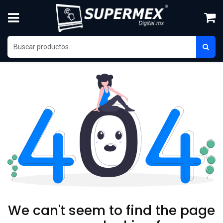
Skip to Content
We can't seem to find the page