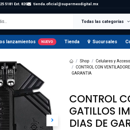
25 5181 Ext. 820
tienda.oficial@supermexdigital.mx
Todas las categorías
os lanzamientos
Tienda
Sucursales
C
NUEVO
Shop
Celulares y Acceso
CONTROL CON VENTILADORES
GARANTIA
CONTROL C
GATILLOS I
DIAS DE GA