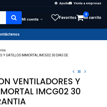
Ayuda
Venta a empresas
0
Hola, Inicia sesión
Favoritos
Mi carrito
Mi cuenta
ontáctenos
rios
 Y GATILLOS IMMORTAL IMCG02 30 DIAS DE
ON VENTILADORES Y
MMORTAL IMCG02 30
RANTIA