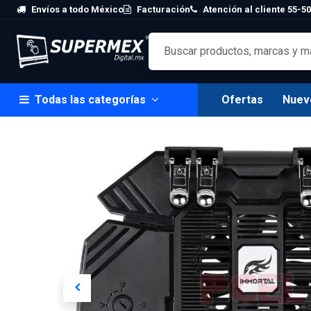
Skip to Content
Envíos a todo México
Facturación
Atención al cliente 55-50
Todas las categorías
Ofertas
Nuev