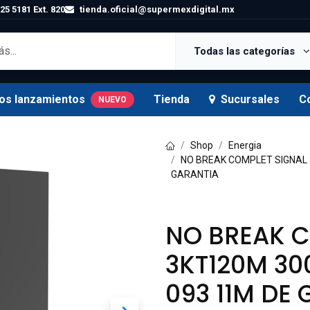
25 5181 Ext. 820
tienda.oficial@supermexdigital.mx
Todas las categorías
os lanzamientos
Tienda
Sucursales
C
NUEVO
Shop
Energia
NO BREAK COMPLET SIGNAL 
GARANTIA
NO BREAK C
3KT120M 30
093 11M DE