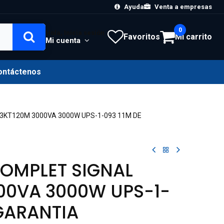
Ayuda
Venta a empresas
0
Hola, Inicia sesión
Favoritos
Mi carrito
Mi cuenta
ontáctenos
3KT120M 3000VA 3000W UPS-1-093 11M DE
OMPLET SIGNAL
00VA 3000W UPS-1-
 GARANTIA