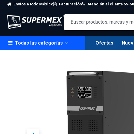
Skip to Content
Envíos a todo México
Facturación
Atención al cliente 55-50
Todas las categorías
Ofertas
Nuev