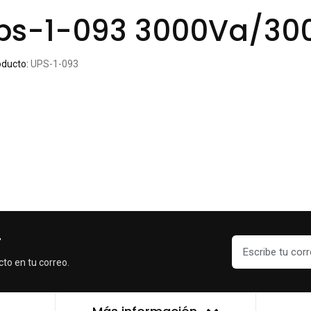
Ups-1-093 3000Va/30
oducto:
UPS-1-093
r
cto en tu correo.