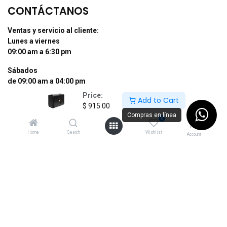
CONTÁCTANOS
Ventas y servicio al cliente:
Lunes a viernes
09:00 am a 6:30 pm
Sábados
de 09:00 am a 04:00 pm
Price:
Add to Cart
Tel: (55) 50255181 Ext. 800 y 812
$
915.00
Whatsapp +52 56 10704437
Compras en línea
0
contacto@supermexdigital.com
Home
Search
Wishlist
Account
¡SÍGUENOS EN NUESTRAS REDES
SOCIALES!