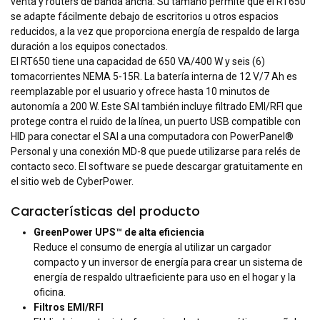
venta y routers de banda ancha. Su tamaño permite que el RT650
se adapte fácilmente debajo de escritorios u otros espacios
reducidos, a la vez que proporciona energía de respaldo de larga
duración a los equipos conectados.
El RT650 tiene una capacidad de 650 VA/400 W y seis (6)
tomacorrientes NEMA 5-15R. La batería interna de 12 V/7 Ah es
reemplazable por el usuario y ofrece hasta 10 minutos de
autonomía a 200 W. Este SAI también incluye filtrado EMI/RFI que
protege contra el ruido de la línea, un puerto USB compatible con
HID para conectar el SAI a una computadora con PowerPanel®
Personal y una conexión MD-8 que puede utilizarse para relés de
contacto seco. El software se puede descargar gratuitamente en
el sitio web de CyberPower.
Características del producto
GreenPower UPS™ de alta eficiencia
Reduce el consumo de energía al utilizar un cargador
compacto y un inversor de energía para crear un sistema de
energía de respaldo ultraeficiente para uso en el hogar y la
oficina.
Filtros EMI/RFI