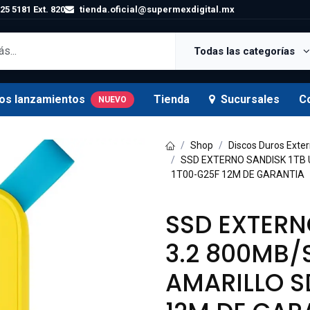
25 5181 Ext. 820
tienda.oficial@supermexdigital.mx
Todas las categorías
os lanzamientos
Tienda
Sucursales
C
NUEVO
Shop
Discos Duros Exte
SSD EXTERNO SANDISK 1TB 
1T00-G25F 12M DE GARANTIA
SSD EXTERN
3.2 800MB/
AMARILLO S