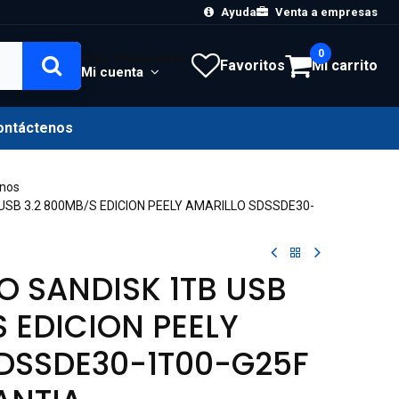
Ayuda
Venta a empresas
0
Hola, Inicia sesión
Favoritos
Mi carrito
Mi cuenta
ontáctenos
rnos
USB 3.2 800MB/S EDICION PEELY AMARILLO SDSSDE30-
O SANDISK 1TB USB
S EDICION PEELY
DSSDE30-1T00-G25F