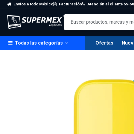
Skip to Content
Envíos a todo México
Facturación
Atención al cliente 55-50
Todas las categorías
Ofertas
Nuev