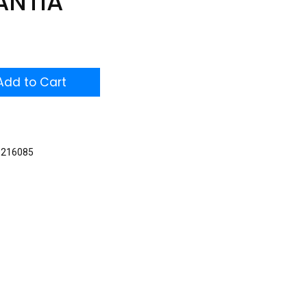
ANTIA
dd to Cart
9216085