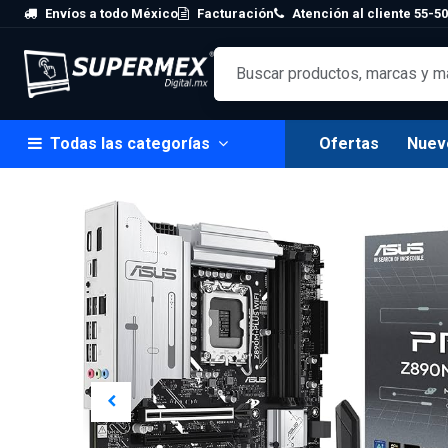
Skip to Content
Envíos a todo México
Facturación
Atención al cliente 55-50
Todas las categorías
Ofertas
Nuev