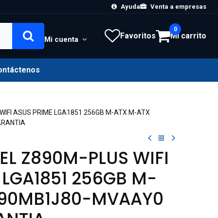
Ayuda
Venta a empresas
0
Hola, Inicia sesión
Favoritos
Mi carrito
Mi cuenta
ontáctenos
WIFI ASUS PRIME LGA1851 256GB M-ATX M-ATX
ARANTIA
EL Z890M-PLUS WIFI
 LGA1851 256GB M-
 90MB1J80-MVAAY0