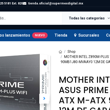
25 5181 Ext. 820
tienda.oficial@supermexdigital.mx
Todas las categorías
os lanzamientos
Tienda
Sucursales
C
NUEVO
Shop
MOTHER INTEL Z890M-PLUS 
90MB1J80-MVAAY0 12M DE G
MOTHER INT
ASUS PRIME
ATX M-ATX