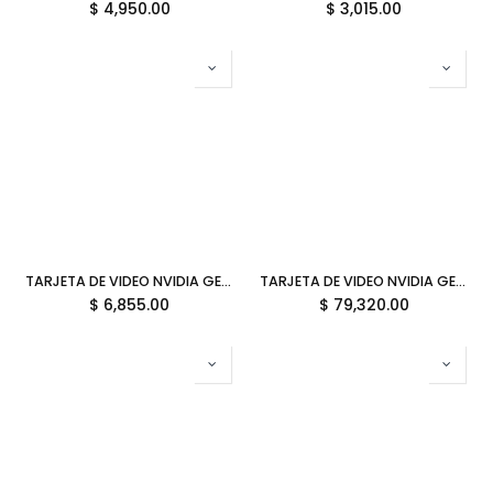
$
4,950.00
$
3,015.00
TARJETA DE VIDEO NVIDIA GEFORCE RTX5060 8GB OC GDDR7 GIGABYTE WINDFORCE MAX GV-N5060WF2MAX OC-8GD 12M DE GARANTIA
TARJETA DE VIDEO NVIDIA GEFORCE RTX5090 32GB GDDR7 GIGABYTE AORUS STEALTH GV-N5090AORUSST ICE-32GD 12M DE GARANTIA
$
6,855.00
$
79,320.00