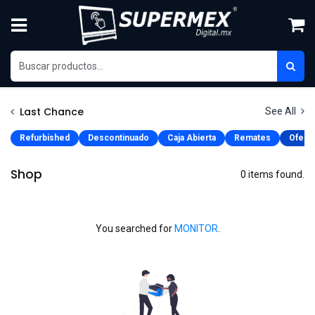
Skip to Content
Last Chance
See All
Refurbished
Descontinuado
Caja Abierta
Remates
Oferta
Shop
0 items found.
You searched for
MONITOR
.