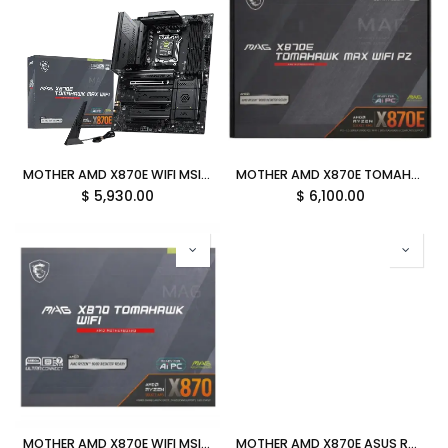
MOTHER AMD X870E WIFI MSI MAG TOMAHAWK AM5 4XDDR5 256GB ATX MAG X870E TOMAHAWK MAX WIFI 12M DE GARANTIA
MOTHER AMD X870E TOMAHAWK MAX WIFI PZ MSI MAG AM5 4XDDR5 256GB ATX 12M DE GARANTIA
$
5,930.00
$
6,100.00
MOTHER AMD X870E WIFI MSI MAG TOMAHAWK AM5 4xDDR5 256GB ATX MAG X870E TOMAHAWK WIFI 12M DE GARANTIA
MOTHER AMD X870E ASUS ROG CROSSHAIR EXTREME AM5 4xDDR5 256GB ATX 90MB1LB0-MVAAY0 12M DE GARANTIA