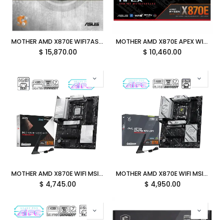
MOTHER AMD X870E WIFI7ASUS ROG CROSSHAIR 2006 ALC4082 AM5 4xDDR5 256GB ATX 90MB1PP0-M0AAY0 12M DE GARANTIA
MOTHER AMD X870E APEX WIFI7 ASUS ROG CROSSHAIR ALC4080 AM5 DDR5 128GB ATX 90MB1KR0-MVAAY0 12M DE GARANTIA
$
15,870.00
$
10,460.00
MOTHER AMD X870E WIFI MSI PRO AM5 4XDDR5 256GB ATX PRO X870E-S EVO WIFI 12M DE GARANTIA
MOTHER AMD X870E WIFI MSI MAG GAMING MAX AM5 4XDDR5 256GB ATX MAG X870E GAMING MAX WIFI 12M DE GARANTIA
$
4,745.00
$
4,950.00