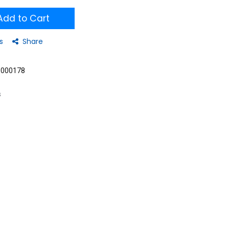
dd to Cart
s
Share
1000178
s