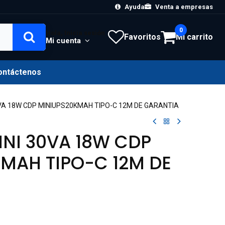
Ayuda
Venta a empresas
0
Hola, Inicia sesión
Favoritos
Mi carrito
Mi cuenta
ontáctenos
VA 18W CDP MINIUPS20KMAH TIPO-C 12M DE GARANTIA
NI 30VA 18W CDP
MAH TIPO-C 12M DE