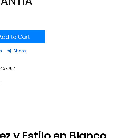
RANTIA
dd to Cart
s
Share
2452707
s
 y Estilo en Blanco