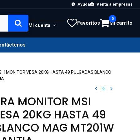
Ayuda
Venta a empresas
0
Hola, Inicia sesión
Favoritos
Mi carrito
Mi cuenta
ontáctenos
I 1MONITOR VESA 20KG HASTA 49 PULGADAS BLANCO
IA
RA MONITOR MSI
ESA 20KG HASTA 49
BLANCO MAG MT201W