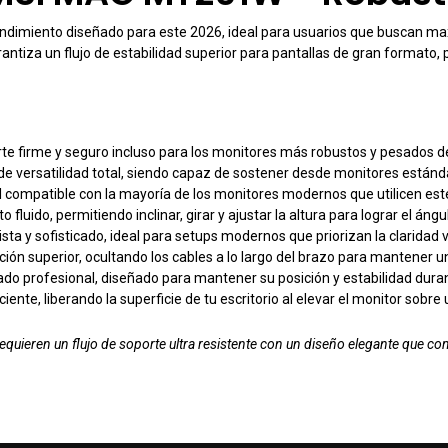
ndimiento diseñado para este 2026, ideal para usuarios que buscan maxi
rantiza un flujo de estabilidad superior para pantallas de gran formato
rte firme y seguro incluso para los monitores más robustos y pesados d
de versatilidad total, siendo capaz de sostener desde monitores estánd
al compatible con la mayoría de los monitores modernos que utilicen est
fluido, permitiendo inclinar, girar y ajustar la altura para lograr el ángul
sta y sofisticado, ideal para setups modernos que priorizan la claridad vi
ión superior, ocultando los cables a lo largo del brazo para mantener un 
rado profesional, diseñado para mantener su posición y estabilidad dur
iente, liberando la superficie de tu escritorio al elevar el monitor sobre
equieren un flujo de soporte ultra resistente con un diseño elegante que c