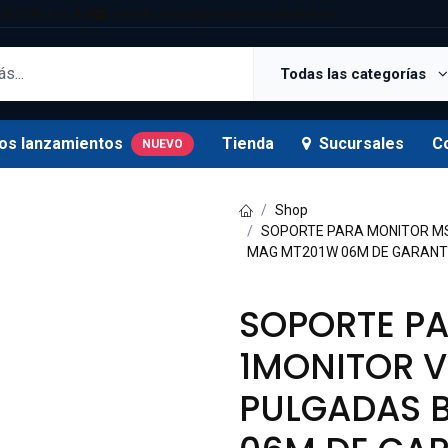
25 5181 Ext. 820
tienda.oficial@supermexdigital.mx
Todas las categorías
os lanzamientos
Tienda
Sucursales
C
NUEVO
Shop
SOPORTE PARA MONITOR MS
MAG MT201W 06M DE GARANT
SOPORTE PA
1MONITOR V
PULGADAS 