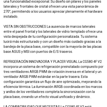
una funcionalidad excepcional. Su diseño sin pilares y los paneles
laterales y frontales de cristal ofrecen una vista panorámica de
270°, permitiendo a los usuarios apreciar plenamente el hardware
instalado.
VISTA SIN OBSTRUCCIONES La ausencia de marcos laterales
entre el panel frontal y los laterales de vidrio templado ofrece una
vista despejada de tu configuración personalizada. Tu sistema
lucirá más estructurado y con un diseño más cuidado gracias a la
bandeja de la placa base, compatible con la mayoría de las placas
base ASUS y MSI con puertos de E/S traseros.
REFRIGERACIÓN INNOVADORA Y PLACER VISUAL La CG580 4F V2
incorpora un sistema de refrigeración preinstalado compuesto por
tres ventiladores ARGB PWM de rotación inversa en el lateral y un
ventilador ARGB PWM estándar en la parte trasera. Esta
configuración garantiza un flujo de aire optimizado, mejorando la
eficiencia térmica. La iluminación ARGB coordinada en los marcos
y anillos de los ventiladores completa la sincronización con la
placa base, creando un efecto visual unificado y dinámico.
LA COMPATIBILIDAD QUE NECESITAS La CG580 4F V2 está