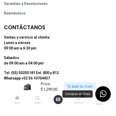
Garantías y Devoluciones
Reembolsos
CONTÁCTANOS
Ventas y servicio al cliente:
Lunes a viernes
09:00 am a 6:30 pm
Sábados
de 09:00 am a 04:00 pm
Tel: (55) 50255181 Ext. 800 y 812
Whatsapp +52 56 10704437
Price:
Add to Cart
contacto@supermexdigital.com
$
1,290.00
Compras en línea
0
¡SÍGUENOS EN NUESTRAS REDES
Home
Search
Wishlist
SOCIALES!
Account