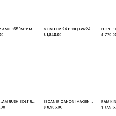
MOTHER AMD B550M-P MSI PRO AM4 4xDDR4 128GB M-ATX PRO B550M-P 12M DE GARANTIA
MONITOR 24 BENQ GW2490E 5MS 100HZ FULL HD IPS EYE CARE 9H.LMELJ.LBE GARANTIA CON FABRICANTE
Add to Cart
00
$
1,840.00
$
770.0
SILLA BALAM RUSH BOLT RUSH PA NEGRO 150KG 120 GRADOS BR-940528 12M DE GARANTIA
ESCANER CANON IMAGEN FORMULA DR-C340 A COLOR 40PPM ADF 600X600DPI USB 2.0 COM/WIN/MAC 7291C002AA GARANTIA CON FABRICANTE
Add to Cart
Add to Cart
.00
$
8,965.00
$
17,515