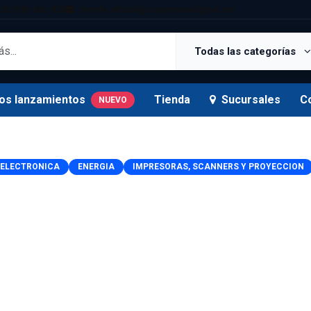
25 5181 Ext. 820
tienda.oficial@supermexdigital.mx
Todas las categorías
os lanzamientos
Tienda
Sucursales
C
NUEVO
ELECTRONICA
ENERGIA
IMPRESORAS, SCANNERS Y PROYECCION