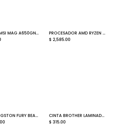
FUENTE MSI MAG A650GN II 650W 80 PLUS GOLD NO MODULAR ATX 12M DE GARANTIA
PROCESADOR AMD RYZEN 5 5600GE 4.4GHZ AM4 100-100000261BOX 12M DE GARANTIA
Add to Cart
Add to Cart
0
$
2,585.00
RAM KINGSTON FURY BEAST DDR5 64GB 1X64 5600 NEGRO RGB KF556C36BBEA-64 12M DE GARANTIA
CINTA BROTHER LAMINADA TZE-141G NEGRO SOBRE TRASPARENTE 18MM X8M COM/PT-D400AD PT-D410 PT-D450 PT-D460BT PT-D600 PT-D600VP PT-D610BT/PT-H300 PT-H300LI PT-H500LI TZE-141 SIN GARANTIA
Add to Cart
Add to Cart
.00
$
315.00