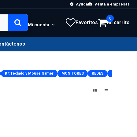
Ayuda
Venta a empresas
0
Hola, Inicia sesión
Favoritos
Mi carrito
Mi cuenta
ontáctenos
Kit Teclado y Mouse Gamer
MONITORES
REDES
SEGURIDAD