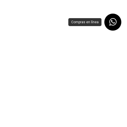
Compras en línea
GABINETE MSI MEG MAESTRO 900R ATX 3VENT USB-C C/TEMPLADO S/FUENTE 12M DE GARANTIA
CPU LENOVO THINKCENTER NEO 50Q GEN 5 CORE I3 1315U 512GB SSD 8GB DDR5 W11P HDMI DP USB TEC/MOUSE 13C50022LS GARANTIA CON FABRICANTE
Add to Cart
Add to Cart
.00
$
14,465.00