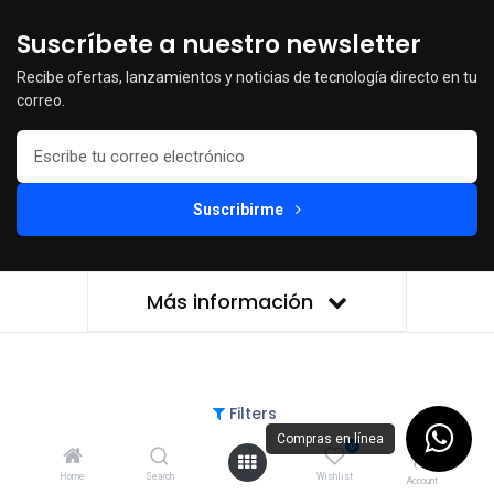
Suscríbete a nuestro newsletter
Recibe ofertas, lanzamientos y noticias de tecnología directo en tu
correo.
Suscribirme
Más información
Filters
Compras en línea
COMPUMEX DIGITAL
© 2026
0
Home
Search
Wishlist
Account