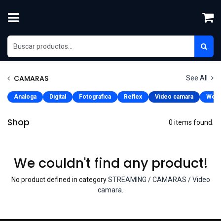
Ir al contenido
CAMARAS
See All
Analoga
Digital
Fotografica
Reflex
Video camara
Web
Shop
0 items found.
We couldn't find any product!
No product defined in category
STREAMING / CAMARAS / Video
camara
.