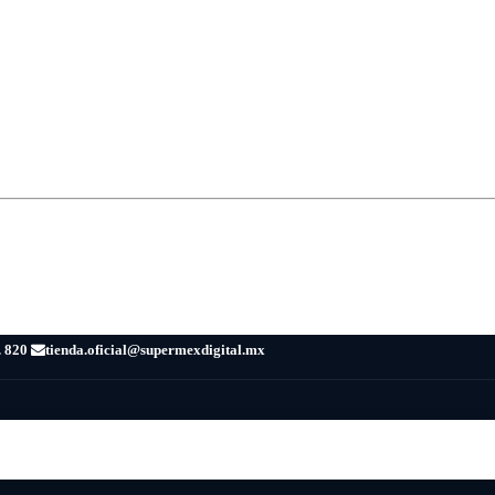
. 820
tienda.oficial@supermexdigital.mx