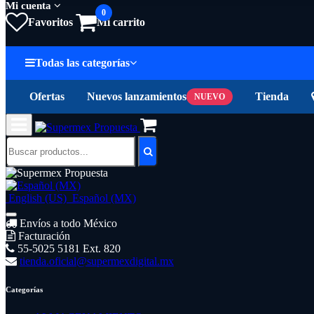
Mi cuenta
0
Favoritos
Mi carrito
Todas las categorías
Ofertas
Nuevos lanzamientos
Tienda
NUEVO
English (US)
Español (MX)
Envíos a todo México
Facturación
55-5025 5181 Ext. 820
tienda.oficial@supermexdigital.mx
Categorías