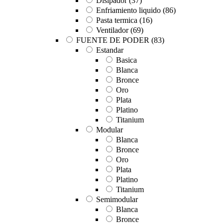
Disipador
(37)
Enfriamiento liquido
(86)
Pasta termica
(16)
Ventilador
(69)
FUENTE DE PODER
(83)
Estandar
Basica
Blanca
Bronce
Oro
Plata
Platino
Titanium
Modular
Blanca
Bronce
Oro
Plata
Platino
Titanium
Semimodular
Blanca
Bronce