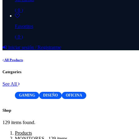
(
0
)
Favoritos
(
0
)
Iniciar sesión
/
Registrarme
All Products
Categories
See All
GAMING
DISEÑO
OFICINA
Shop
129 items found.
Products
MONITORES
- 129 items