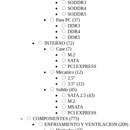
SODDR3
SODDR4
SODDR5
Para PC
(37)
DDR3
DDR4
DDR5
INTERNO
(72)
Case
(7)
M.2
SATA
PCI EXPRESS
Mecanico
(12)
2.5"
3.5"
(12)
Solido
(45)
SATA 2.5
(43)
M.2
MSATA
PCI EXPRESS
COMPONENTES
(775)
ENFRIAMIENTO Y VENTILACION
(209)