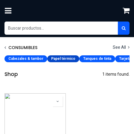
Ir al contenido
CONSUMIBLES
See All
Cabezales & tambor
Papel térmico
Tanques de tinta
Tarjetas
Shop
1 items found.