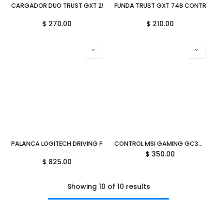
CARGADOR DUO TRUST GXT 254 DUO CHARGING DOCK PARA PS5 6
FUNDA TRUST GXT 748 CONTROLLE
$
270.00
$
210.00
PALANCA LOGITECH DRIVING FORCE SHIFTER G29/G920 941-000119 1
CONTROL MSI GAMING GC30 SOPORTE INALAMBRICO MOTOR DE VIBRACION PC/ANDROID FORCE GC30 V2 6M DE GARANTIA
$
350.00
$
825.00
Showing 10 of 10 results