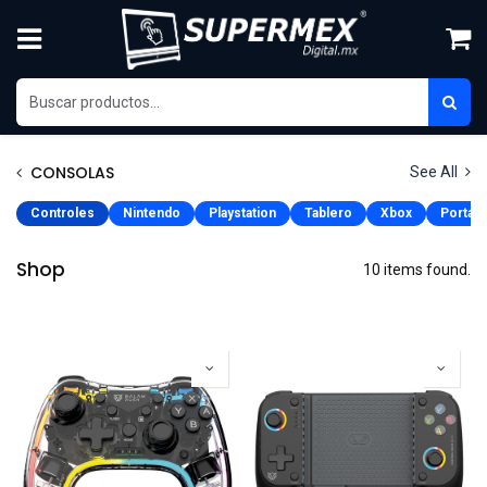
Ir al contenido
CONSOLAS
See All
Controles
Nintendo
Playstation
Tablero
Xbox
Portatil
Shop
10 items found.