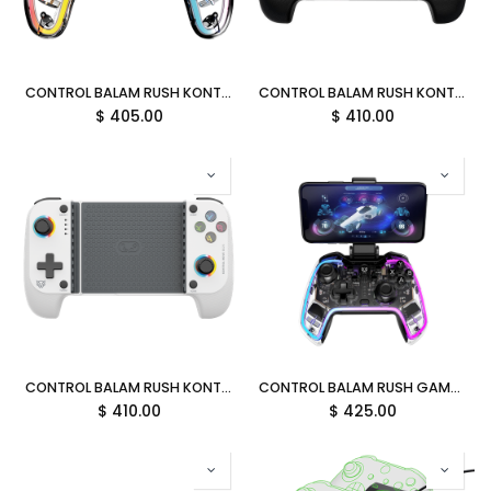
CONTROL BALAM RUSH KONTROL GLOW SWG600 NEON TRANSPARENTE RGB INALAMBRICO PC/ANDROID/IOS/PS/NSWITCH BR-940467 1M DE GARANTIA
CONTROL BALAM RUSH KONTROL MOVE G626 NEGRO INALAMBRICO/BLUETHOOTH 5.0 RGB ANDROID/IOS BR-940474 06M DE GARANTIA
$
405.00
$
410.00
CONTROL BALAM RUSH KONTROL MOVE G626 BLANCO INALAMBRICO/BLUETHOOTH 5.0 RGB ANDROID/IOS BR-940481 06M DE GARANTIA
CONTROL BALAM RUSH GAMER GLOW G595 NEON TRANSPARENTE RGB INALAMBRICO PC/ANDROID/IOS/PS/NSWITCH BR-936910 1M DE GARANTIA
$
410.00
$
425.00