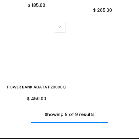
$
185.00
$
265.00
POWER BANK ADATA P20000QCD BLANCO CARGA RAPIDA USB-C A
$
450.00
Showing 9 of 9 results