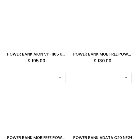
POWER BANK AION VP-1105 ULTRA BLACK SLIM 10000MAH TIPO C - USB VP-1105 6M DE GARANTIA
POWER BANK MOBIFREE POWERFREE 6000MAH AZUL USB/ MB-923460 1M DE GARANTIA
$
195.00
$
130.00
POWER BANK MOBIFREE POWERFREE 10000MAH AZUL 2XUSB/ MB-923507 1M DE GARANTIA
POWER BANK ADATA C20 NEGRO 