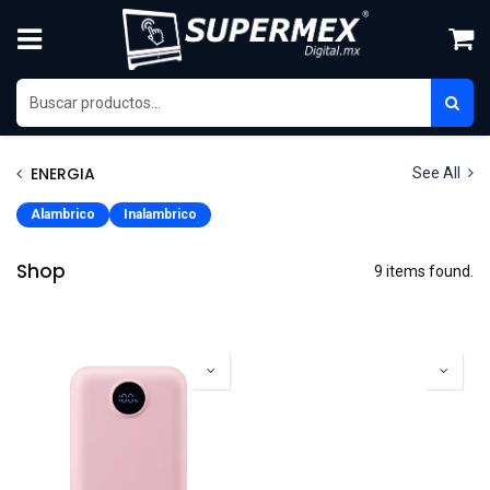
Ir al contenido
ENERGIA
See All
Alambrico
Inalambrico
Shop
9 items found.